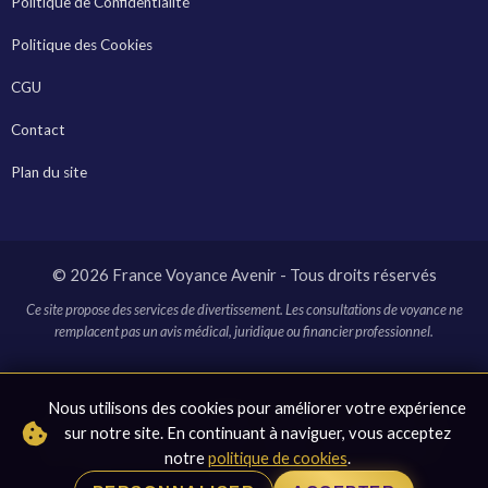
Politique de Confidentialité
Politique des Cookies
CGU
Contact
Plan du site
© 2026 France Voyance Avenir - Tous droits réservés
Ce site propose des services de divertissement. Les consultations de voyance ne
remplacent pas un avis médical, juridique ou financier professionnel.
* Ce site contient des liens affiliés. En cliquant sur ces liens et en
Nous utilisons des cookies pour améliorer votre expérience
effectuant un achat, nous pouvons recevoir une commission sans
sur notre site. En continuant à naviguer, vous acceptez
frais supplémentaires pour vous. Cela nous aide à maintenir ce
notre
politique de cookies
.
site gratuit.