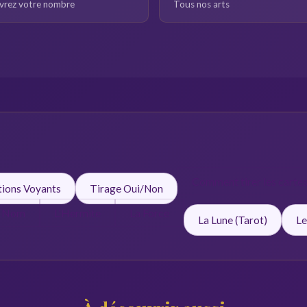
rez votre nombre
Tous nos arts
Comment tirer les carte
tions Voyants
Tirage Oui/Non
s Nom
L'Hermite
La Force
La Lune (Tarot)
Le