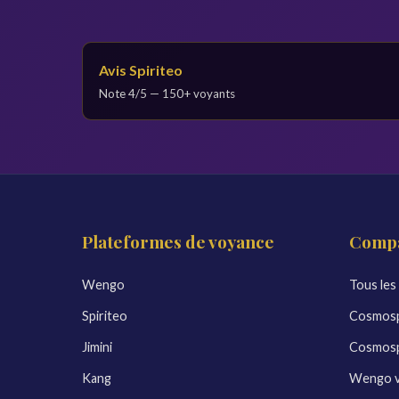
Avis Spiriteo
Note 4/5 — 150+ voyants
Plateformes de voyance
Compa
Wengo
Tous les
Spiriteo
Cosmosp
Jimini
Cosmospa
Kang
Wengo vs