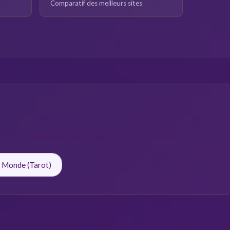
Comparatif des meilleurs sites
s
Pleine lune et astrologie
Heures miroirs
 Monde (Tarot)