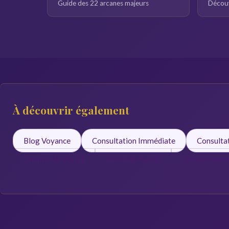
Guide des 22 arcanes majeurs
Découv
À découvrir également
Blog Voyance
Consultation Immédiate
Consulta
Chemin de Vie 11
Le Soleil (Tarot)
L'Arcane san