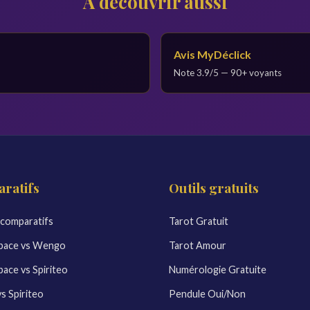
À découvrir aussi
Avis MyDéclick
Note 3.9/5 — 90+ voyants
ratifs
Outils gratuits
 comparatifs
Tarot Gratuit
ace vs Wengo
Tarot Amour
ce vs Spiriteo
Numérologie Gratuite
 Spiriteo
Pendule Oui/Non