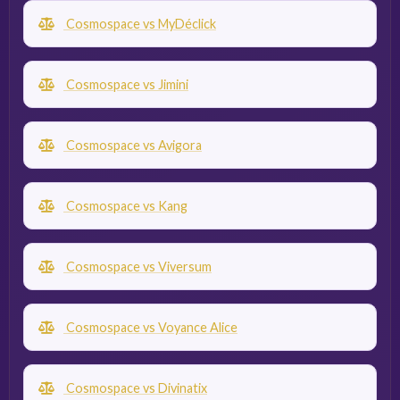
Cosmospace vs MyDéclick
Cosmospace vs Jimini
Cosmospace vs Avigora
Cosmospace vs Kang
Cosmospace vs Viversum
Cosmospace vs Voyance Alice
Cosmospace vs Divinatix