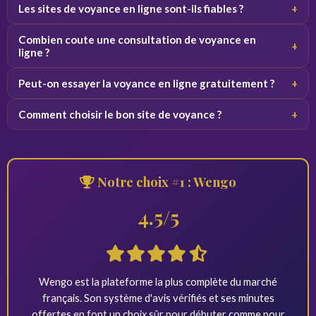
Wengo est notre choix numero 1 grace a son panel de
Les sites de voyance en ligne sont-ils fiables ?
+
500 voyants, ses avis verifies et ses 10 minutes offertes.
Les plateformes serieuses avec avis verifies et voyants
Combien coute une consultation de voyance en
+
selectionnes offrent un service fiable. Mefiez-vous des
ligne ?
sites sans transparence.
Les tarifs varient de 1,90 a 5,50 euros par minute selon la
Peut-on essayer la voyance en ligne gratuitement ?
+
plateforme et le voyant choisi.
Oui, la plupart des plateformes offrent entre 3 et 10
Comment choisir le bon site de voyance ?
+
minutes gratuites aux nouveaux inscrits.
Verifiez les avis, comparez les tarifs, testez avec les
minutes offertes et choisissez un site avec un panel de
voyants diversifie.
Notre choix #1 : Wengo
4.5/5
Wengo est la plateforme la plus complète du marché
français. Son système d'avis vérifiés et ses minutes
offertes en font un choix sûr pour débuter comme pour