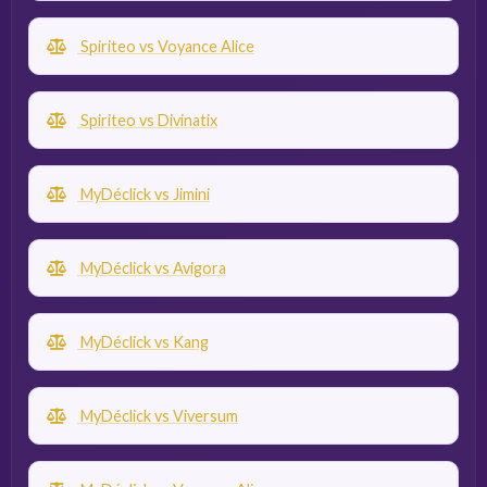
Spiriteo vs Voyance Alice
Spiriteo vs Divinatix
MyDéclick vs Jimini
MyDéclick vs Avigora
MyDéclick vs Kang
MyDéclick vs Viversum