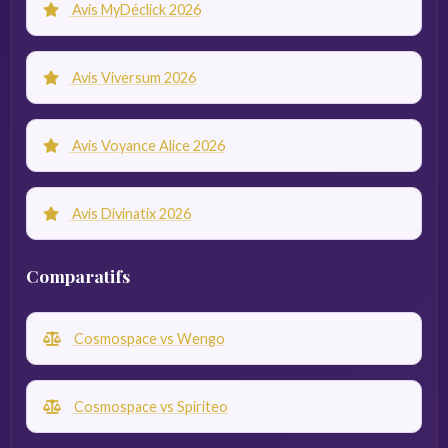
Avis MyDéclick 2026
Avis Viversum 2026
Avis Voyance Alice 2026
Avis Divinatix 2026
Comparatifs
Cosmospace vs Wengo
Cosmospace vs Spiriteo