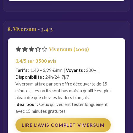
8. Viversum - 3.4/5
Viversum (2009)
3.4/5 sur 3 500 avis
Tarifs :
1,49 - 3,99 €/min |
Voyants :
300+ |
Disponibilite :
24h/24, 7j/7
Viversum attire par son offre découverte de 15
minutes. Les tarifs sont bas mais la qualité est plus
aléatoire que chez les leaders français.
Ideal pour :
Ceux qui veulent tester longuement
avec 15 minutes gratuites
LIRE L'AVIS COMPLET VIVERSUM