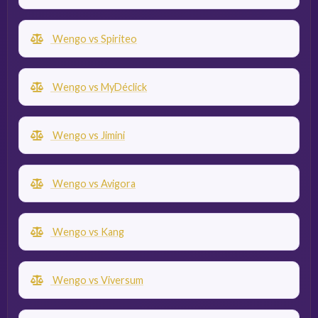
Wengo vs Spiriteo
Wengo vs MyDéclick
Wengo vs Jimini
Wengo vs Avigora
Wengo vs Kang
Wengo vs Viversum