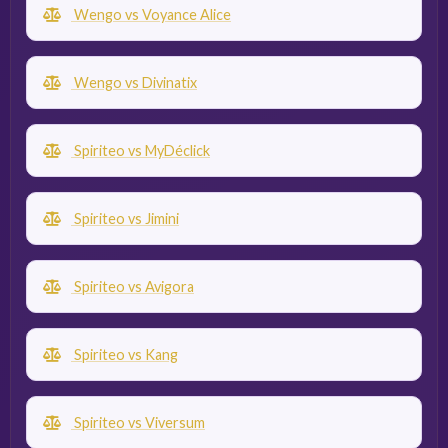
Wengo vs Voyance Alice
Wengo vs Divinatix
Spiriteo vs MyDéclick
Spiriteo vs Jimini
Spiriteo vs Avigora
Spiriteo vs Kang
Spiriteo vs Viversum