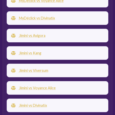
MyDéclick vs Voyance Alice
MyDéclick vs Divinatix
Jimini vs Avigora
Jimini vs Kang
Jimini vs Viversum
Jimini vs Voyance Alice
Jimini vs Divinatix