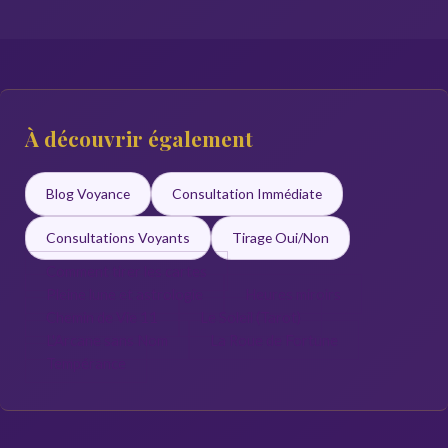
À découvrir également
Blog Voyance
Consultation Immédiate
Consultations Voyants
Tirage Oui/Non
Comment tirer les cartes
Pleine lune et astrologie
Heures miroirs
Chemin de Vie 11
Le Soleil (Tarot)
L'Arcane sans Nom
La Roue de Fortune
Tempérance