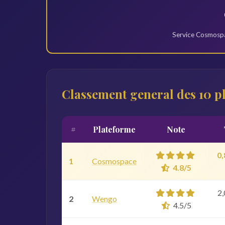
Service Cosmospa
Classement general des 10 p
#
Plateforme
Note
0,
1
Cosmospace
4.8/5
2,
2
Wengo
4.5/5