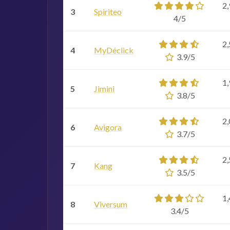
2,
3
Spiriteo
4/5
2,
4
MyDéclick
3.9/5
1,
5
Jimini
3.8/5
2,
6
Avigora
3.7/5
2,
7
Kang
3.5/5
1,
8
Viversum
3.4/5