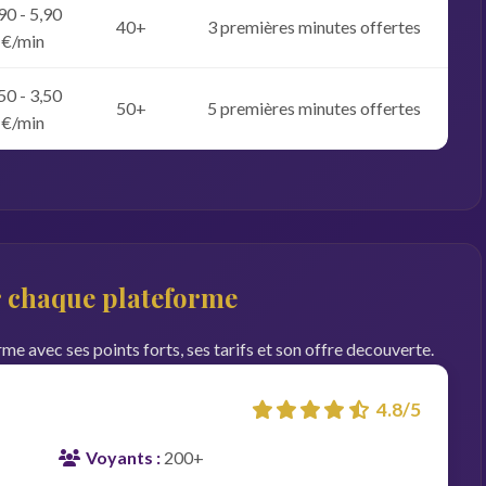
90 - 5,90
40+
3 premières minutes offertes
€/min
50 - 3,50
50+
5 premières minutes offertes
€/min
ur chaque plateforme
me avec ses points forts, ses tarifs et son offre decouverte.
4.8/5
Voyants :
200+