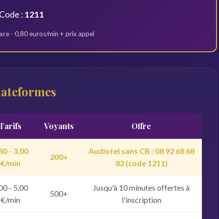
Code :
1211
ce - 0,80 euros/min + prix appel
lateformes
Tarifs
Voyants
Offre
80 - 3,00
Audiotel sans CB : 08 92 68 68
200+
€/min
82 (code 1211)
00 - 5,00
Jusqu'à 10 minutes offertes à
500+
€/min
l'inscription