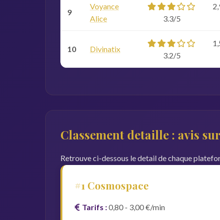
Voyance
2,
9
Alice
3.3/5
1,
10
Divinatix
3.2/5
Classement detaille : avis s
Retrouve ci-dessous le detail de chaque platefor
#1 Cosmospace
Tarifs :
0,80 - 3,00 €/min