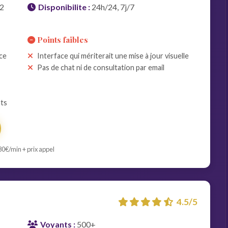
82
Disponibilite :
24h/24, 7j/7
Points faibles
nce
Interface qui mériterait une mise à jour visuelle
Pas de chat ni de consultation par email
nts
80€/min + prix appel
4.5/5
Voyants :
500+