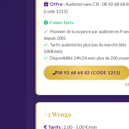
Offre :
Audiotel sans CB : 08 92 68 68 
(code 1211)
Points forts
Pionnier de la voyance par audiotel en Fra
depuis 2001
Tarifs audiotel les plus bas du marché (dès
0,80€/min)
Disponibilité 24h/24 avec plus de 200 voya
08 92 68 68 82 (CODE 1211)
0,
#2 Wengo
Tarifs :
2,00 - 5,00 €/min