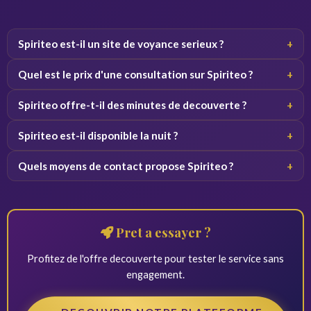
Spiriteo est-il un site de voyance serieux ?
+
Oui, Spiriteo selectionne ses voyants avec un processus
Quel est le prix d'une consultation sur Spiriteo ?
+
de recrutement exigeant.
Comptez entre 2,90 et 4,90 euros par minute selon le
Spiriteo offre-t-il des minutes de decouverte ?
+
praticien.
Oui, 5 premieres minutes sont offertes aux nouveaux
Spiriteo est-il disponible la nuit ?
+
utilisateurs.
Oui, jusqu'a 3h du matin, mais pas 24h/24 comme certains
Quels moyens de contact propose Spiriteo ?
+
concurrents.
Le telephone et le chat sont disponibles, mais pas l'email ni
l'audiotel.
Pret a essayer ?
Profitez de l'offre decouverte pour tester le service sans
engagement.