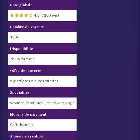
Note globale
4/5 (3 200 avis)
Nombre de voyants
150+
Disponibilite
7h-3h du matin
Offre decouverte
5 premières minutes offertes
Specialites
Voyance, Tarot, Médiumnité, Astrologie
Moyens de paiement
Carte bancaire
Annee de creation