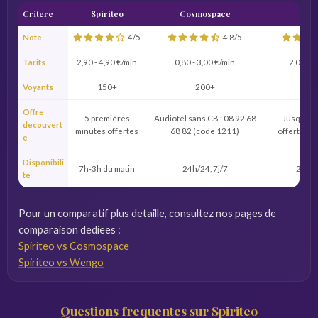
Critere
Spiriteo
Cosmospace
We
Note
4/5
4.8/5
Tarifs
2,90 - 4,90 €/min
0,80 - 3,00 €/min
2,00 - 5
Voyants
150+
200+
5
Offre
5 premières
Audiotel sans CB : 08 92 68
Jusqu'à 
decouvert
minutes offertes
68 82 (code 1211)
offertes à 
e
Disponibili
7h-3h du matin
24h/24, 7j/7
24h/2
te
Pour un comparatif plus detaille, consultez nos pages de
comparaison dediees :
Spiriteo vs Cosmospace
Spiriteo vs Wengo
Questions frequentes sur Spiriteo