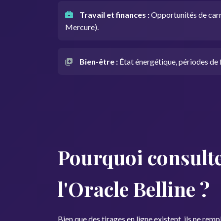
Travail et finances :
Opportunités de carri
Mercure).
Bien-être :
État énergétique, périodes de fa
Pourquoi consulte
l'Oracle Belline ?
Bien que des tirages en ligne existent, ils ne rem