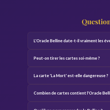
Questio
L'Oracle Belline date-t-il vraiment les 
Oui, grâce à son association planétaire et aux c
Peut-on tirer les cartes soi-même ?
à situer les événements dans le temps avec une
C'est possible, mais difficile car il faut une g
La carte 'La Mort' est-elle dangereuse ?
tiennent à cœur, un regard extérieur est toujour
Pas du tout ! Comme dans le Tarot, elle symboli
Combien de cartes contient l'Oracle Bell
renouveau nécessaire. C'est rarement une mort
L'Oracle Belline comprend 53 cartes, associées 