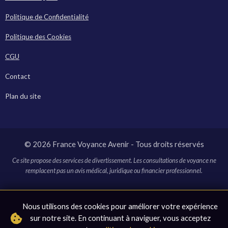
Politique de Confidentialité
Politique des Cookies
CGU
Contact
Plan du site
© 2026 France Voyance Avenir - Tous droits réservés
Ce site propose des services de divertissement. Les consultations de voyance ne
remplacent pas un avis médical, juridique ou financier professionnel.
* Ce site contient des liens affiliés. En cliquant sur ces liens et en
Nous utilisons des cookies pour améliorer votre expérience
effectuant un achat, nous pouvons recevoir une commission sans
sur notre site. En continuant à naviguer, vous acceptez