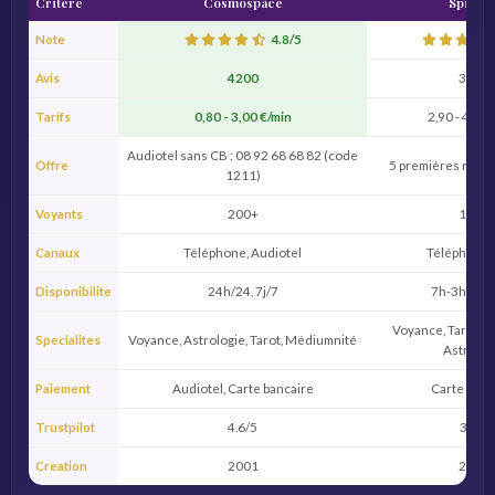
Critere
Cosmospace
Spirite
Note
4.8/5
Avis
4 200
3 200
Tarifs
0,80 - 3,00 €/min
2,90 - 4,90 
Audiotel sans CB : 08 92 68 68 82 (code
Offre
5 premières minut
1211)
Voyants
200+
150+
Canaux
Téléphone, Audiotel
Téléphone,
Disponibilite
24h/24, 7j/7
7h-3h du m
Voyance, Tarot, 
Specialites
Voyance, Astrologie, Tarot, Médiumnité
Astrolog
Paiement
Audiotel, Carte bancaire
Carte banc
Trustpilot
4.6/5
3.8/5
Creation
2001
2015