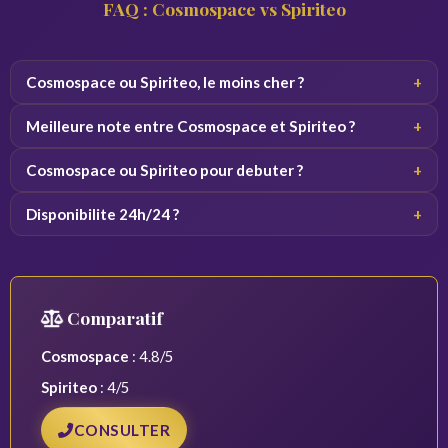
FAQ : Cosmospace vs Spiriteo
Cosmospace ou Spiriteo, le moins cher ?
+
Cosmospace des 0,80 - 3,00 €/min.
Meilleure note entre Cosmospace et Spiriteo ?
+
Cosmospace avec 4.8/5.
Cosmospace ou Spiriteo pour debuter ?
+
Cosmospace est recommande.
Disponibilite 24h/24 ?
+
Cosmospace = 24h/24. Spiriteo = 7h-3h du matin.
Comparatif
Cosmospace
: 4.8/5
Spiriteo
: 4/5
CONSULTER