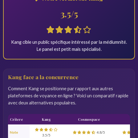
3.5/5
Kang cible un public spécifique intéressé par la médiumnité.
Le panel est petit mais spécialisé.
Kang face a la concurrence
Comment Kang se positionne par rapport aux autres
plateformes de voyance en ligne ? Voici un comparatif rapide
avec deux alternatives populaires.
Critere
Kang
Cosmospace
We
Note
4.8/5
3.5/5