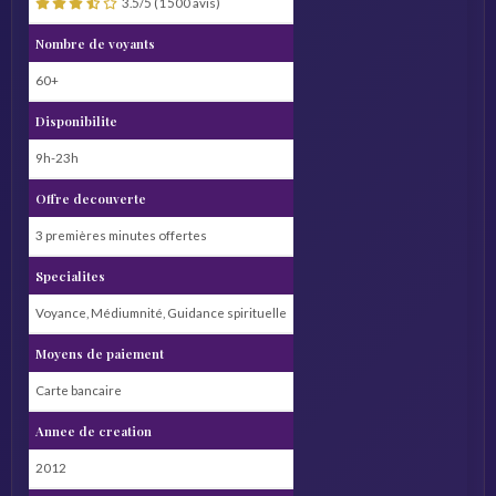
3.5/5 (1 500 avis)
Nombre de voyants
60+
Disponibilite
9h-23h
Offre decouverte
3 premières minutes offertes
Specialites
Voyance, Médiumnité, Guidance spirituelle
Moyens de paiement
Carte bancaire
Annee de creation
2012