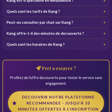
Kang est-il specialise en mediumnite ?
+
Oui, la mediumnite est la specialite principale de Kang.
Quels sont les tarifs de Kang ?
+
Comptez entre 2,50 et 5,50 euros par minute, fourchette
Peut-on consulter par chat sur Kang ?
+
haute du marche.
Non, Kang ne propose pas le chat. Seuls le telephone et
Kang offre-t-il des minutes de decouverte ?
+
l'email sont disponibles.
Oui, 3 premieres minutes offertes aux nouveaux clients.
Quels sont les horaires de Kang ?
+
Le service est accessible de 9h a 23h, horaires limites par
rapport aux concurrents.
Pret a essayer ?
Profitez de l'offre decouverte pour tester le service sans
engagement.
DECOUVRIR NOTRE PLATEFORME
RECOMMANDEE - JUSQU'À 10
MINUTES OFFERTES À L'INSCRIPTION