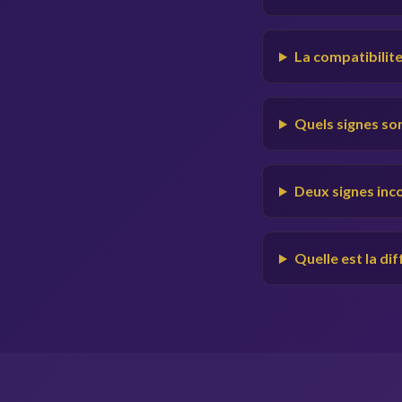
La compatibilite
Quels signes son
Deux signes inc
Quelle est la di