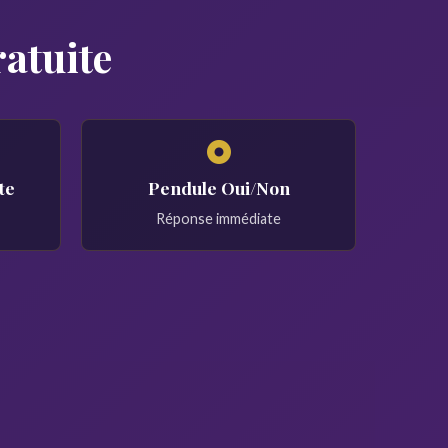
ratuite
te
Pendule Oui/Non
Réponse immédiate