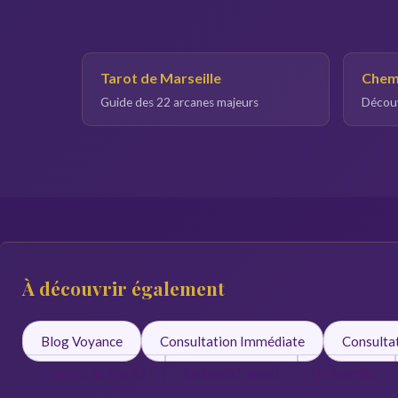
Tarot de Marseille
Chemi
Guide des 22 arcanes majeurs
Découv
À découvrir également
Blog Voyance
Consultation Immédiate
Consulta
Chemin de Vie 11
Le Soleil (Tarot)
L'Hermite