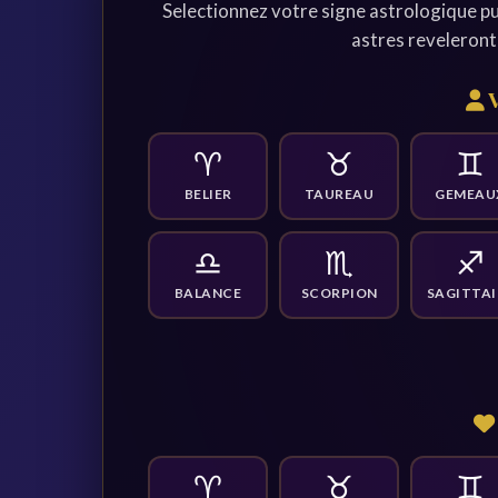
Selectionnez votre signe astrologique pu
astres reveleront 
V
♈
♉
♊
BELIER
TAUREAU
GEMEAU
♎
♏
♐
BALANCE
SCORPION
SAGITTAI
♈
♉
♊