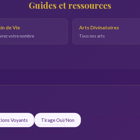
Guides et ressources
n de Vie
Arts Divinatoires
rez votre nombre
Tous nos arts
Comment tirer les carte
tions Voyants
Tirage Oui/Non
Le Diable
Le Pendu