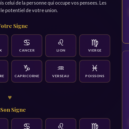
is celui de la personne qui occupe vos pensees. Les
le potentiel de votre union.
otre Signe
♋
♌
♍
X
CANCER
LION
VIERGE
♑
♒
♓
RE
CAPRICORNE
VERSEAU
POISSONS
♥
Son Signe
♋
♌
♍