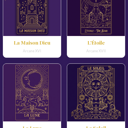
La Maison Dieu
L'Étoile
Arcane XVI
Arcane XVII
La Lune
Le Soleil