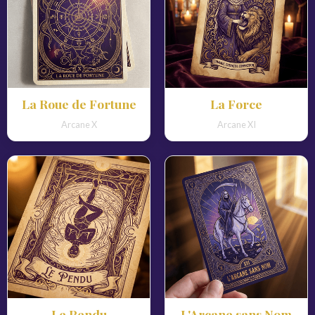
La Roue de Fortune
La Force
Arcane X
Arcane XI
Le Pendu
L'Arcane sans Nom