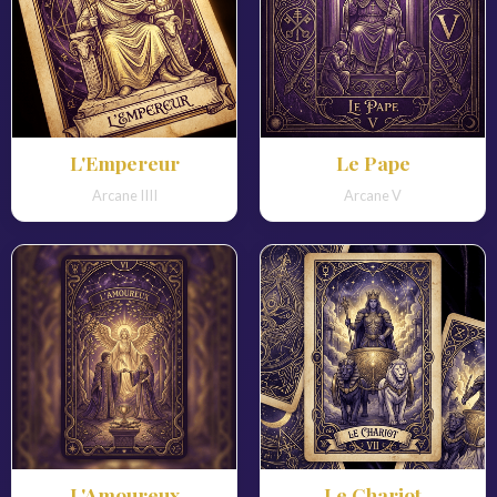
L'Empereur
Le Pape
Arcane IIII
Arcane V
L'Amoureux
Le Chariot