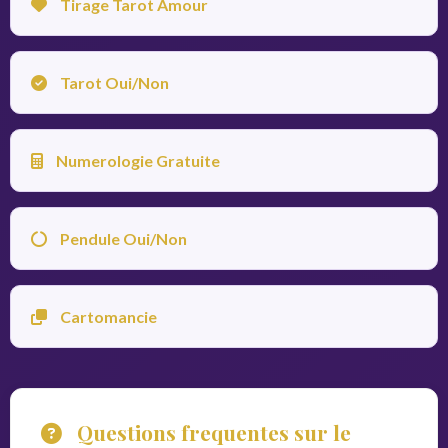
Tirage Tarot Amour
Tarot Oui/Non
Numerologie Gratuite
Pendule Oui/Non
Cartomancie
Questions frequentes sur le