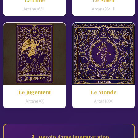
Arcane XVIII
Arcane XVIIII
Le Jugement
Le Monde
Arcane XX
Arcane XXI
Besoin d'une interpretation