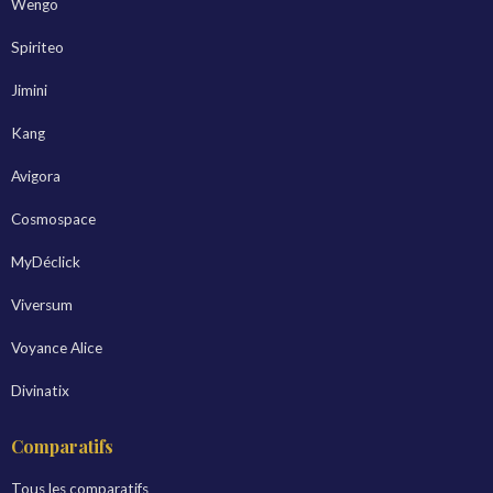
Wengo
Spiriteo
Jimini
Kang
Avigora
Cosmospace
MyDéclick
Viversum
Voyance Alice
Divinatix
Comparatifs
Tous les comparatifs