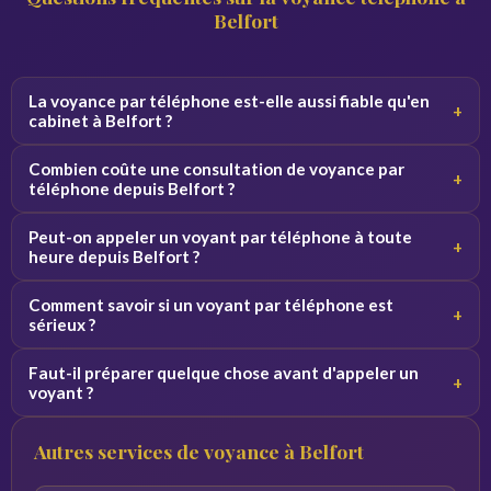
Belfort
La voyance par téléphone est-elle aussi fiable qu'en
+
cabinet à Belfort ?
Oui, la qualité de la consultation ne dépend pas du canal.
Combien coûte une consultation de voyance par
+
Par téléphone, le voyant se concentre sur votre voix et
téléphone depuis Belfort ?
vos vibrations, ce qui donne des résultats équivalents.
Les tarifs varient de 2 à 5 euros par minute selon le
Peut-on appeler un voyant par téléphone à toute
+
voyant. Des premières minutes sont souvent offertes
heure depuis Belfort ?
pour découvrir le service sans engagement.
Oui, nos voyants sont disponibles 24h/24 et 7j/7. Vous
Comment savoir si un voyant par téléphone est
+
pouvez appeler de jour comme de nuit depuis Belfort et
sérieux ?
toute la France.
Consultez les avis vérifiés, la note globale et l'ancienneté
Faut-il préparer quelque chose avant d'appeler un
+
du voyant sur la plateforme. Profitez des minutes
voyant ?
offertes pour tester la connexion avant de vous engager.
Notez vos questions à l'avance et trouvez un endroit
Autres services de voyance à Belfort
calme. Plus vos questions sont précises, plus les réponses
du voyant seront pertinentes.