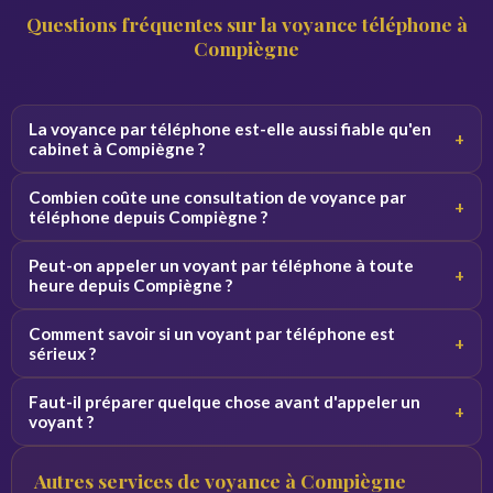
Questions fréquentes sur la voyance téléphone à
Compiègne
La voyance par téléphone est-elle aussi fiable qu'en
+
cabinet à Compiègne ?
Oui, la qualité de la consultation ne dépend pas du canal.
Combien coûte une consultation de voyance par
+
Par téléphone, le voyant se concentre sur votre voix et
téléphone depuis Compiègne ?
vos vibrations, ce qui donne des résultats équivalents.
Les tarifs varient de 2 à 5 euros par minute selon le
Peut-on appeler un voyant par téléphone à toute
+
voyant. Des premières minutes sont souvent offertes
heure depuis Compiègne ?
pour découvrir le service sans engagement.
Oui, nos voyants sont disponibles 24h/24 et 7j/7. Vous
Comment savoir si un voyant par téléphone est
+
pouvez appeler de jour comme de nuit depuis Compiègne
sérieux ?
et toute la France.
Consultez les avis vérifiés, la note globale et l'ancienneté
Faut-il préparer quelque chose avant d'appeler un
+
du voyant sur la plateforme. Profitez des minutes
voyant ?
offertes pour tester la connexion avant de vous engager.
Notez vos questions à l'avance et trouvez un endroit
Autres services de voyance à Compiègne
calme. Plus vos questions sont précises, plus les réponses