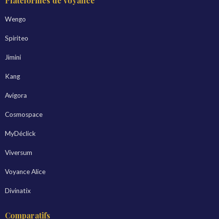
Plateformes de voyance
Wengo
Spiriteo
Jimini
Kang
Avigora
Cosmospace
MyDéclick
Viversum
Voyance Alice
Divinatix
Comparatifs