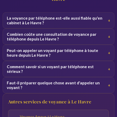
La voyance par téléphone est-elle aussi fiable qu'en
+
cabinet à Le Havre ?
Oui, la qualité de la consultation ne dépend pas du canal.
Combien coûte une consultation de voyance par
+
Par téléphone, le voyant se concentre sur votre voix et
téléphone depuis Le Havre ?
vos vibrations, ce qui donne des résultats équivalents.
Les tarifs varient de 2 à 5 euros par minute selon le
Peut-on appeler un voyant par téléphone à toute
+
voyant. Des premières minutes sont souvent offertes
heure depuis Le Havre ?
pour découvrir le service sans engagement.
Oui, nos voyants sont disponibles 24h/24 et 7j/7. Vous
Comment savoir si un voyant par téléphone est
+
pouvez appeler de jour comme de nuit depuis Le Havre et
sérieux ?
toute la France.
Consultez les avis vérifiés, la note globale et l'ancienneté
Faut-il préparer quelque chose avant d'appeler un
+
du voyant sur la plateforme. Profitez des minutes
voyant ?
offertes pour tester la connexion avant de vous engager.
Notez vos questions à l'avance et trouvez un endroit
Autres services de voyance à Le Havre
calme. Plus vos questions sont précises, plus les réponses
du voyant seront pertinentes.
Voyance Amour à Le Havre