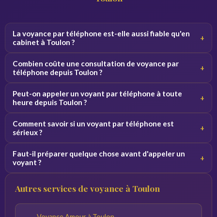
La voyance par téléphone est-elle aussi fiable qu'en
+
cabinet à Toulon ?
Oui, la qualité de la consultation ne dépend pas du canal.
Combien coûte une consultation de voyance par
+
Par téléphone, le voyant se concentre sur votre voix et
téléphone depuis Toulon ?
vos vibrations, ce qui donne des résultats équivalents.
Les tarifs varient de 2 à 5 euros par minute selon le
Peut-on appeler un voyant par téléphone à toute
+
voyant. Des premières minutes sont souvent offertes
heure depuis Toulon ?
pour découvrir le service sans engagement.
Oui, nos voyants sont disponibles 24h/24 et 7j/7. Vous
Comment savoir si un voyant par téléphone est
+
pouvez appeler de jour comme de nuit depuis Toulon et
sérieux ?
toute la France.
Consultez les avis vérifiés, la note globale et l'ancienneté
Faut-il préparer quelque chose avant d'appeler un
+
du voyant sur la plateforme. Profitez des minutes
voyant ?
offertes pour tester la connexion avant de vous engager.
Notez vos questions à l'avance et trouvez un endroit
Autres services de voyance à Toulon
calme. Plus vos questions sont précises, plus les réponses
du voyant seront pertinentes.
Voyance Amour à Toulon