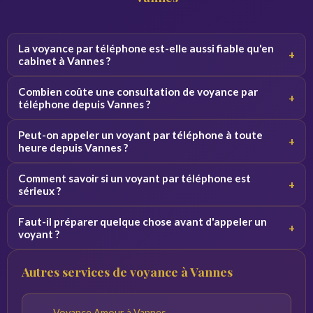
La voyance par téléphone est-elle aussi fiable qu'en
+
cabinet à Vannes ?
Oui, la qualité de la consultation ne dépend pas du canal.
Combien coûte une consultation de voyance par
+
Par téléphone, le voyant se concentre sur votre voix et
téléphone depuis Vannes ?
vos vibrations, ce qui donne des résultats équivalents.
Les tarifs varient de 2 à 5 euros par minute selon le
Peut-on appeler un voyant par téléphone à toute
+
voyant. Des premières minutes sont souvent offertes
heure depuis Vannes ?
pour découvrir le service sans engagement.
Oui, nos voyants sont disponibles 24h/24 et 7j/7. Vous
Comment savoir si un voyant par téléphone est
+
pouvez appeler de jour comme de nuit depuis Vannes et
sérieux ?
toute la France.
Consultez les avis vérifiés, la note globale et l'ancienneté
Faut-il préparer quelque chose avant d'appeler un
+
du voyant sur la plateforme. Profitez des minutes
voyant ?
offertes pour tester la connexion avant de vous engager.
Notez vos questions à l'avance et trouvez un endroit
Autres services de voyance à Vannes
calme. Plus vos questions sont précises, plus les réponses
du voyant seront pertinentes.
Voyance Amour à Vannes