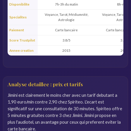
Disponibilite
7h-3h du matin
8h-minui
Voyance, Tarot, Médiumnité,
Voyance, Tarot, Nu
Specialites
Astrologie
Astrologi
Paiement
Carte bancaire
Carte bancaire, 
Score Trustpilot
3.8/5
3.5/5
Annee creation
2015
2018
Analyse detaillee : prix et tarifs
Jimini est clairement le moins cher avec un tarif debutant a
1,90 euro/min contre 2,90 chez Spiriteo. L'ecart est
significatif sur une consultation de 30 minutes. Spiriteo offre
5 minutes gratuites contre 3 chez Jimini. Jimini propose en
plus l'audiotel, un avantage pour ceux qui preferent eviter la
carte bancaire.