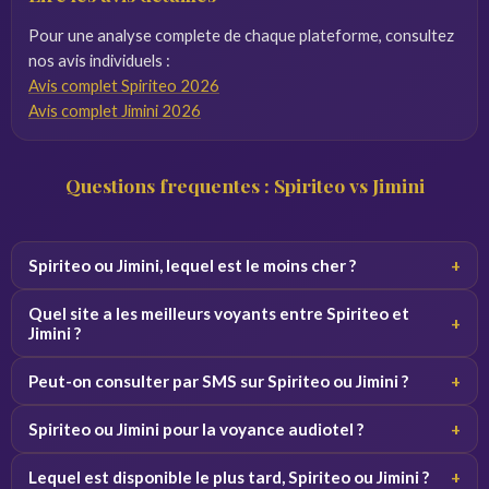
Pour une analyse complete de chaque plateforme, consultez
nos avis individuels :
Avis complet Spiriteo 2026
Avis complet Jimini 2026
Questions frequentes : Spiriteo vs Jimini
Spiriteo ou Jimini, lequel est le moins cher ?
+
Jimini avec un tarif debutant a 1,90 euro/min contre 2,90
Quel site a les meilleurs voyants entre Spiriteo et
+
chez Spiriteo.
Jimini ?
Spiriteo grace a un processus de selection plus rigoureux
Peut-on consulter par SMS sur Spiriteo ou Jimini ?
+
de ses voyants.
Seul Jimini propose la consultation par SMS.
Spiriteo ou Jimini pour la voyance audiotel ?
+
Seul Jimini propose l'audiotel pour consulter sans carte
Lequel est disponible le plus tard, Spiriteo ou Jimini ?
+