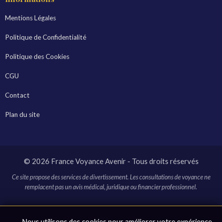
Mentions Légales
Politique de Confidentialité
Politique des Cookies
CGU
Contact
Plan du site
© 2026 France Voyance Avenir - Tous droits réservés
Ce site propose des services de divertissement. Les consultations de voyance ne
remplacent pas un avis médical, juridique ou financier professionnel.
* Ce site contient des liens affiliés. En cliquant sur ces liens et en
Nous utilisons des cookies pour améliorer votre expérience