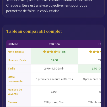
Chaque critere est analyse objectivement pour vous
permettre de faire un choix eclaire.
Tableau comparatif complet
Critere
Spiriteo
Jimini
Note globale
4/5
Nombre d'avis
3 200
2 800
Tarifs
2,90 - 4,90 €/min
1,90 - 3,90 
Offre
5 premières minutes offertes
3 premières minute
decouverte
Nombre de
150+
80+
voyants
Canaux
Téléphone, Chat
Téléphone, Ch