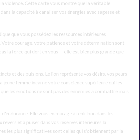
 la violence. Cette carte vous montre que la véritable
 dans la capacité à canaliser vos énergies avec sagesse et
ndique que vous possédez les ressources intérieures
i. Votre courage, votre patience et votre détermination sont
as la force qui dort en vous — elle est bien plus grande que
incts et des pulsions. Le lion représente vos désirs, vos peurs
 la jeune femme incarne votre conscience supérieure qui les
 que les émotions ne sont pas des ennemies à combattre mais
t d'endurance. Elle vous encourage à tenir bon dans les
 revers et à puiser dans vos réserves intérieures la
s les plus significatives sont celles qui s'obtiennent par la