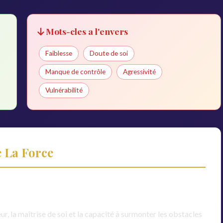
Mots-cles a l'envers
Faiblesse
Doute de soi
Manque de contrôle
Agressivité
Vulnérabilité
e La Force
ur, la maîtrise de soi et la capacité à surmonter les obstacles