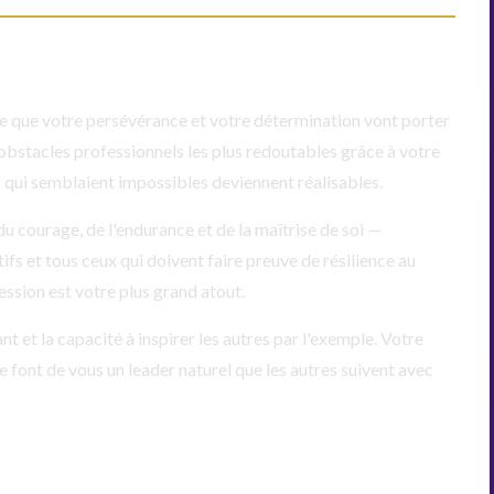
e que votre persévérance et votre détermination vont porter
 obstacles professionnels les plus redoutables grâce à votre
s qui semblaient impossibles deviennent réalisables.
u courage, de l'endurance et de la maîtrise de soi —
ifs et tous ceux qui doivent faire preuve de résilience au
ession est votre plus grand atout.
nt et la capacité à inspirer les autres par l'exemple. Votre
le font de vous un leader naturel que les autres suivent avec