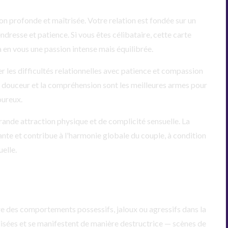
on profonde et maîtrisée. Votre relation est fondée sur un
resse et patience. Si vous êtes célibataire, cette carte
a en vous une passion intense mais équilibrée.
 les difficultés relationnelles avec patience et compassion
La douceur et la compréhension sont les meilleures armes pour
oureux.
rande attraction physique et de complicité sensuelle. La
ante et contribue à l'harmonie globale du couple, à condition
elle.
e des comportements possessifs, jaloux ou agressifs dans la
lisées et se manifestent de manière destructrice — scènes de