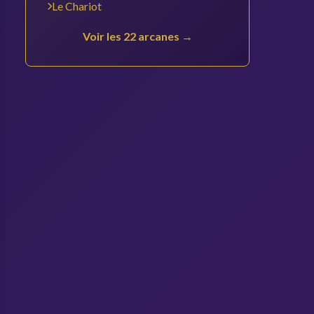
Le Chariot
Voir les 22 arcanes →