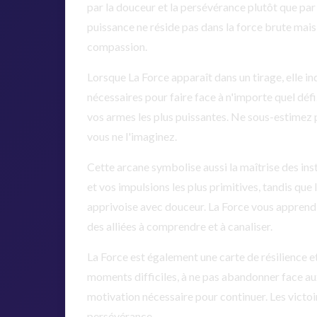
par la douceur et la persévérance plutôt que par
puissance ne réside pas dans la force brute mais
compassion.
Lorsque La Force apparaît dans un tirage, elle i
nécessaires pour faire face à n'importe quel déf
vos armes les plus puissantes. Ne sous-estimez p
vous ne l'imaginez.
Cette arcane symbolise aussi la maîtrise des inst
et vos impulsions les plus primitives, tandis que
apprivoise avec douceur. La Force vous apprend
des alliées à comprendre et à canaliser.
La Force est également une carte de résilience e
moments difficiles, à ne pas abandonner face aux
motivation nécessaire pour continuer. Les victoire
persévérance.