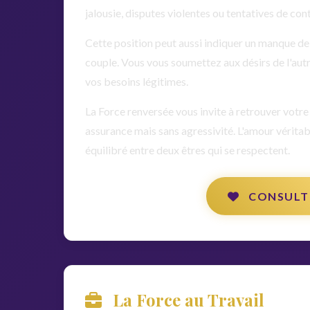
jalousie, disputes violentes ou tentatives de cont
Cette position peut aussi indiquer un manque de 
couple. Vous vous soumettez aux désirs de l'autr
vos besoins légitimes.
La Force renversée vous invite à retrouver votre
assurance mais sans agressivité. L'amour vérita
équilibré entre deux êtres qui se respectent.
CONSULT
La Force au Travail