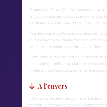
En amour, La Force à l'endroit annonce une passi
amour puissant que vous savez exprimer avec tend
prédit une rencontre avec quelqu'un qui éveiller
Pour les couples, La Force encourage à surmonter
plutôt qu'avec des ultimatums et des conflits. 
résoudre les tensions et renforcer votre lien am
Cette carte peut aussi indiquer une période de g
dimension charnelle de la relation est épanouiss
qu'elle soit vécue avec respect et tendresse mutu
A l'envers
La Force renversée en amour met en garde contr
relation. Les émotions intenses ne sont pas cana