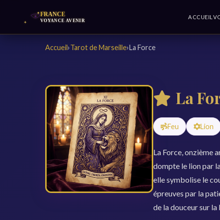
ACCUEIL
V
Accueil
›
Tarot de Marseille
›
La Force
La For
Feu
Lion
La Force, onzième a
dompte le lion par la
elle symbolise le cou
épreuves par la patie
de la douceur sur la 