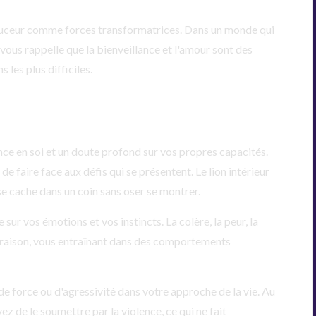
 douceur comme forces transformatrices. Dans un monde qui
e vous rappelle que la bienveillance et l'amour sont des
 les plus difficiles.
ce en soi et un doute profond sur vos propres capacités.
e faire face aux défis qui se présentent. Le lion intérieur
se cache dans un coin sans oser se montrer.
sur vos émotions et vos instincts. La colère, la peur, la
re raison, vous entraînant dans des comportements
de force ou d'agressivité dans votre approche de la vie. Au
ez de le soumettre par la violence, ce qui ne fait