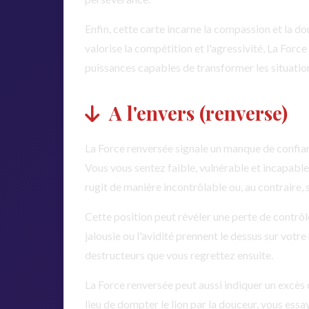
Enfin, cette carte incarne la compassion et la
valorise la compétition et l'agressivité, La Forc
puissances capables de transformer les situations
A l'envers (renverse)
La Force renversée signale un manque de confian
Vous vous sentez faible, vulnérable et incapable d
rugit de manière incontrôlable ou, au contraire, 
Cette position peut révéler une perte de contrôle 
jalousie ou l'avidité prennent le dessus sur vot
destructeurs que vous regrettez ensuite.
La Force renversée peut aussi indiquer un excès 
lieu de dompter le lion par la douceur, vous essay