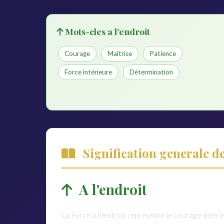
Mots-cles a l'endroit
Courage
Maîtrise
Patience
Force intérieure
Détermination
Signification generale d
A l'endroit
La Force à l'endroit représente le courage intérie