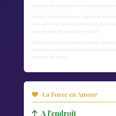
qu'exacerber sa résistance et créer plus de chao
Parfois, cette carte à l'envers signale un épuis
Vous avez trop donné, trop enduré, et vos réserv
douceur avant de reprendre le combat.
Enfin, La Force renversée peut indiquer une peu
diminuez, vous n'osez pas déployer pleinement vo
surpasser les autres.
La Force en Amour
A l'endroit