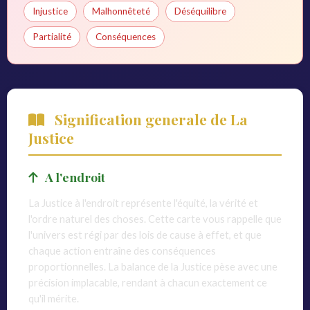
Injustice
Malhonnêteté
Déséquilibre
Partialité
Conséquences
Signification generale de La
Justice
A l'endroit
La Justice à l'endroit représente l'équité, la vérité et
l'ordre naturel des choses. Cette carte vous rappelle que
l'univers est régi par des lois de cause à effet, et que
chaque action entraîne des conséquences
proportionnelles. La balance de la Justice pèse avec une
précision implacable, rendant à chacun exactement ce
qu'il mérite.