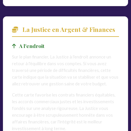
La Justice en Argent & Finances
A l'endroit
Sur le plan financier, La Justice à l'endroit annonce un
retour à l'équilibre dans vos comptes. Si vous avez
traversé une période de difficultés financières, cette
carte indique que la situation va se stabiliser et que vous
allez retrouver une gestion saine de votre budget.
Cette carte favorise les contrats financiers équitables,
les accords commerciaux justes et les investissements
fondés sur une analyse rigoureuse. La Justice vous
encourage à être scrupuleusement honnête dans vos
affaires financières, car l'intégrité est le meilleur
investissement à long terme.