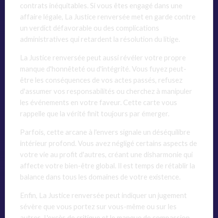
contrats inéquitables. Si vous êtes engagé dans une
affaire légale, La Justice renversée met en garde contre
un verdict défavorable ou des complications
administratives qui retardent la résolution du litige.
La Justice renversée peut aussi révéler votre propre
manque d'honnêteté ou d'intégrité. Vous fuyez peut-
être les conséquences de vos actes passés, refusez
d'assumer vos responsabilités ou cherchez à manipuler
les événements en votre faveur. Cette carte vous
rappelle que la vérité finit toujours par émerger.
Parfois, cette arcane à l'envers signale un déséquilibre
intérieur profond. Vous avez négligé certains aspects de
votre vie au profit d'autres, créant une disharmonie qui
affecte votre bien-être global. Il est temps de rétablir la
balance dans tous les domaines de votre existence.
Enfin, La Justice renversée peut indiquer un jugement
sévère que vous portez sur vous-même ou sur les
autres. L'excès de critique et le manque de compassion