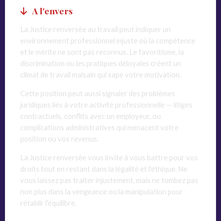
A l'envers
La Justice renversée au travail peut indiquer un
environnement professionnel injuste où la compétence
et le mérite ne sont pas reconnus. Le favoritisme, la
discrimination ou les pratiques déloyales créent un
climat de travail malsain qui sape votre motivation.
Cette position peut aussi signaler des problèmes
juridiques liés à votre activité professionnelle — litiges
contractuels, conflits avec un employeur, ou
complications administratives qui menacent votre
position ou vos revenus.
La Justice renversée vous invite à vous battre pour vos
droits tout en restant dans la légalité et l'éthique. Ne
vous laissez pas traiter injustement, mais ne tombez pas
non plus dans la vengeance ou la manipulation pour
rétablir l'équilibre.