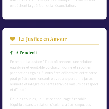
empêchent la guérison et la réconciliation.
La Justice en Amour
A l'endroit
En amour, La Justice à l'endroit annonce une relation
équilibrée et équitable où chacun donne et reçoit en
proportions égales. Si vous êtes célibataire, cette carte
peut prédire une rencontre avec une personne juste,
honnête et intègre qui partagera vos valeurs de respect
et d'équité.
Pour les couples, La Justice encourage à rétablir
l'équilibre dans la relation si celui-ci a été rompu. Les