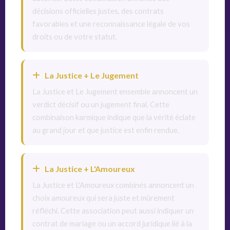
décisions officielles justes, des contrats
favorables et une reconnaissance légale de vos
droits ou de votre statut.
La Justice + Le Jugement
La Justice et Le Jugement ensemble annoncent un
verdict décisif ou un jugement final. Cette
combinaison karmique indique que la vérité éclate
au grand jour et que justice est enfin rendue.
La Justice + L'Amoureux
La Justice et L'Amoureux combinés annoncent un
choix amoureux qui sera juste et mûrement
réfléchi. Cette association peut aussi indiquer un
contrat de mariage ou un accord juridique lié à la