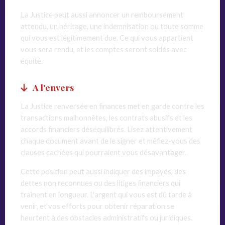
La Justice peut aussi annoncer un remboursement
attendu, un héritage, une indemnisation ou toute somme
qui vous est légitimement due. Ce qui vous appartient
vous sera rendu, et les comptes seront soldés avec
équité.
A l'envers
La Justice renversée en finances met en garde contre les
transactions malhonnêtes, les contrats abusifs et les
accords financiers déséquilibrés. Lisez attentivement
chaque document avant de le signer et méfiez-vous des
clauses cachées qui pourraient vous désavantager.
Cette position peut aussi indiquer des impayés, des
dettes non reconnues ou des litiges financiers qui
traînent en longueur. L'argent qui vous est dû tarde à
venir, et vos efforts pour obtenir réparation se
heurtent à des obstacles administratifs ou juridiques.