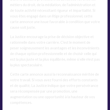
métiers du droit, de la médiation, de l'administration et
de toute activité nécessitant rigueur et impartialité. Si
vous êtes engagé dans un litige professionnel, cette
carte annonce une issue favorable à condition que votre
cause soit juste.
La Justice encourage la prise de décision objective et
rationnelle dans votre carrière. C'est le moment de
peser soigneusement les avantages et les inconvénients
de chaque option professionnelle et de choisir celle qui
est la plus juste et la plus équilibrée, même si elle n'est pas
la plus spectaculaire.
Cette carte annonce aussi la reconnaissance méritée de
votre travail. Si vous avez fourni des efforts constants
et de qualité, La Justice indique que votre persévérance
sera récompensée par une promotion, une
augmentation ou une opportunité à la hauteur de vos
compétences.