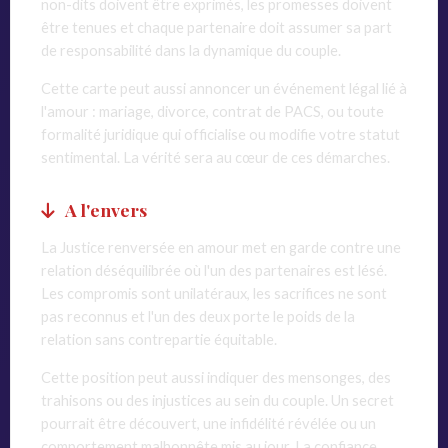
non-dits doivent être exprimés, les promesses doivent
être tenues et chaque partenaire doit assumer sa part
de responsabilité dans la dynamique du couple.
Cette carte peut aussi annoncer un événement légal lié à
l'amour : mariage, divorce, contrat de PACS, ou toute
formalité juridique qui officialise ou modifie votre statut
sentimental. La vérité sera au cœur de ces démarches.
A l'envers
La Justice renversée en amour met en garde contre une
relation déséquilibrée où l'un des partenaires est lésé.
Les compromis sont unilatéraux, les sacrifices ne sont
pas reconnus et l'un des deux porte le poids de la
relation sans contrepartie équitable.
Cette position peut aussi indiquer des mensonges, des
trahisons ou des injustices au sein du couple. Un secret
pourrait être découvert, une infidélité révélée ou un
comportement malhonnête mis au jour. La confiance