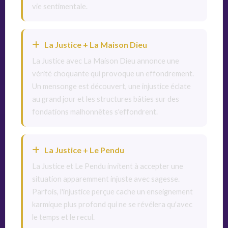
vie sentimentale.
La Justice + La Maison Dieu
La Justice avec La Maison Dieu annonce une
vérité choquante qui provoque un effondrement.
Un mensonge est découvert, une injustice éclate
au grand jour et les structures bâties sur des
fondations malhonnêtes s'effondrent.
La Justice + Le Pendu
La Justice et Le Pendu invitent à accepter une
situation apparemment injuste avec sagesse.
Parfois, l'injustice perçue cache un enseignement
karmique plus profond qui ne se révélera qu'avec
le temps et le recul.