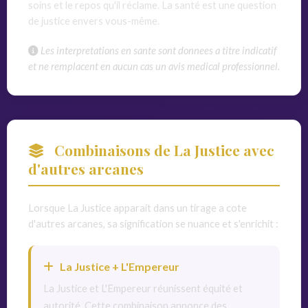
soins et le repos qu'il réclame. La santé est une question
de justice envers vous-même.
Les interpretations en sante sont donnees a titre indicatif
et ne remplacent en aucun cas un avis medical professionnel.
Combinaisons de La Justice avec
d'autres arcanes
Lorsque La Justice apparait dans un tirage a cote
d'autres arcanes, sa signification se nuance et s'enrichit :
La Justice + L'Empereur
La Justice et L'Empereur réunissent équité et
autorité. Cette combinaison annonce des