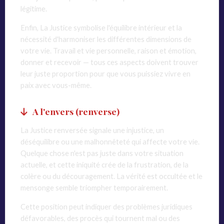
légitime.
Enfin, La Justice symbolise l'équilibre intérieur et la
nécessité d'harmoniser les différentes dimensions de
votre vie. Travail et vie personnelle, raison et émotion,
donner et recevoir — tous ces aspects doivent trouver
leur juste proportion pour que vous puissiez vivre en
paix avec vous-même.
A l'envers (renverse)
La Justice renversée signale une injustice, un
déséquilibre ou une malhonnêteté qui affecte votre vie.
Quelque chose n'est pas juste dans votre situation
actuelle, et cette iniquité crée de la frustration, de la
colère ou du découragement. La vérité est occultée et le
mensonge semble triompher temporairement.
Cette position peut indiquer des problèmes juridiques
défavorables, des procès qui tournent mal ou des