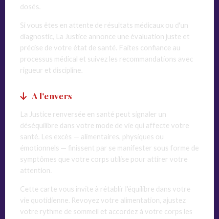
dosés.
Si vous êtes en attente de résultats médicaux ou d'un
diagnostic, La Justice annonce une évaluation juste et
précise de votre état de santé. Faites confiance au
processus médical et suivez les recommandations avec
rigueur et discipline.
A l'envers
La Justice renversée en santé peut signaler un
déséquilibre dans votre mode de vie qui affecte votre
santé. Les excès — alimentaires, physiques ou
émotionnels — finissent par se manifester sous forme de
symptômes que votre corps utilise pour attirer votre
attention.
Cette carte vous invite à rétablir l'équilibre dans votre
vie quotidienne. Revoyez votre alimentation, ajustez
votre rythme de sommeil et accordez à votre corps les