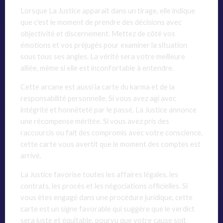
Lorsque La Justice apparaît dans un tirage, elle indique
que c'est le moment de prendre des décisions avec
objectivité et discernement. Mettez de côté vos
émotions et vos préjugés pour examiner la situation
sous tous ses angles. La vérité sera votre meilleure
alliée, même si elle est inconfortable à entendre.
Cette arcane est aussi la carte du karma et de la
responsabilité personnelle. Si vous avez agi avec
intégrité et honnêteté par le passé, La Justice annonce
une récompense méritée. Si vous avez pris des
raccourcis ou fait des compromis avec votre conscience,
cette carte vous avertit que le moment des comptes est
arrivé.
La Justice favorise toutes les affaires légales, les
contrats, les procès et les négociations officielles. Si
vous êtes engagé dans une procédure juridique, cette
carte est un signe favorable qui suggère que le verdict
sera juste et équitable, pourvu que votre cause soit