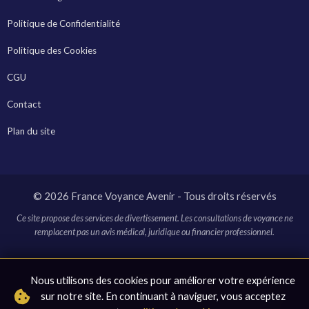
Politique de Confidentialité
Politique des Cookies
CGU
Contact
Plan du site
© 2026 France Voyance Avenir - Tous droits réservés
Ce site propose des services de divertissement. Les consultations de voyance ne
remplacent pas un avis médical, juridique ou financier professionnel.
* Ce site contient des liens affiliés. En cliquant sur ces liens et en
Nous utilisons des cookies pour améliorer votre expérience
effectuant un achat, nous pouvons recevoir une commission sans
sur notre site. En continuant à naviguer, vous acceptez