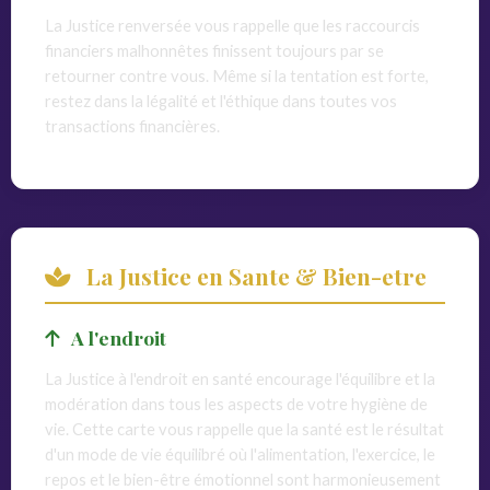
La Justice renversée vous rappelle que les raccourcis
financiers malhonnêtes finissent toujours par se
retourner contre vous. Même si la tentation est forte,
restez dans la légalité et l'éthique dans toutes vos
transactions financières.
La Justice en Sante & Bien-etre
A l'endroit
La Justice à l'endroit en santé encourage l'équilibre et la
modération dans tous les aspects de votre hygiène de
vie. Cette carte vous rappelle que la santé est le résultat
d'un mode de vie équilibré où l'alimentation, l'exercice, le
repos et le bien-être émotionnel sont harmonieusement