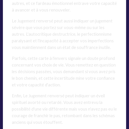
autres, et ce fardeau émotionnel entrave votre capacité
à avancer et à vous renouveler.
Le Jugement renversé peut aussi indiquer un jugement
sévère que vous portez sur vous-même ou sur les
autres. L'autocritique destructrice, le perfectionnisme
paralysant et l'incapacité à accepter vos imperfections
vous maintiennent dans un état de souffrance inutile.
Parfois, cette carte à l'envers signale un doute profond
concernant vos choix de vie. Vous remettez en question
les décisions passées, vous demandant si vous avez pris
le bon chemin, et cette incertitude mine votre confiance
et votre capacité d'action.
Enfin, Le Jugement renversé peut indiquer un éveil
spirituel avorté ou retardé. Vous avez entrevu la
possibilité d'une vie différente mais vous n'avez pas eu le
courage de franchir le pas, retombant dans les schémas
anciens qui vous étouffent.