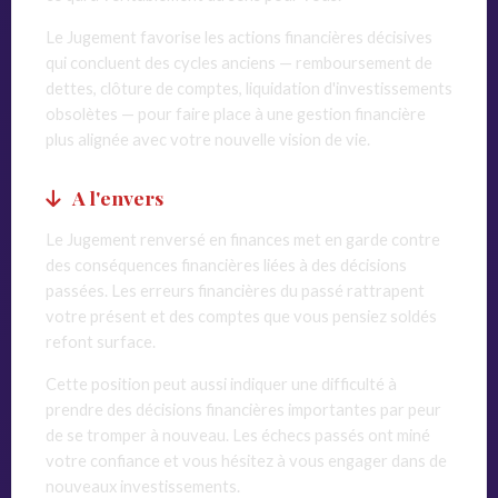
Le Jugement favorise les actions financières décisives
qui concluent des cycles anciens — remboursement de
dettes, clôture de comptes, liquidation d'investissements
obsolètes — pour faire place à une gestion financière
plus alignée avec votre nouvelle vision de vie.
A l'envers
Le Jugement renversé en finances met en garde contre
des conséquences financières liées à des décisions
passées. Les erreurs financières du passé rattrapent
votre présent et des comptes que vous pensiez soldés
refont surface.
Cette position peut aussi indiquer une difficulté à
prendre des décisions financières importantes par peur
de se tromper à nouveau. Les échecs passés ont miné
votre confiance et vous hésitez à vous engager dans de
nouveaux investissements.