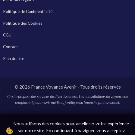
Politique de Confidentialité
Politique des Cookies
CGU
Contact
Plan du site
© 2026 France Voyance Avenir - Tous droits réservés
Ce site propose des services de divertissement. Les consultations de voyance ne
remplacent pas un avis médical, juridique ou financier professionnel.
* Ce site contient des liens affiliés. En cliquant sur ces liens et en
Nous utilisons des cookies pour améliorer votre expérience
effectuant un achat, nous pouvons recevoir une commission sans
sur notre site. En continuant à naviguer, vous acceptez