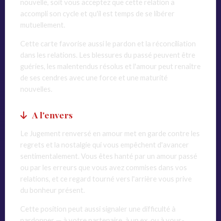
nouvelle, soit vous acceptez que cette relation a
accompli son cycle et qu'il est temps de se libérer
mutuellement.
Cette carte favorise aussi le pardon et la réconciliation
dans les relations. Les blessures du passé peuvent être
guéries, les malentendus résolus et l'amour peut renaître
de ses cendres avec une force et une maturité
nouvelles.
A l'envers
Le Jugement renversé en amour met en garde contre les
regrets et la nostalgie qui vous empêchent d'avancer
sentimentalement. Vous êtes hanté par un amour passé
ou par les erreurs que vous avez commises dans vos
relations, et ce regard tourné vers l'arrière vous prive
du bonheur présent.
Cette position peut aussi signaler une difficulté à
pardonner — à votre partenaire, à un ex, ou à vous-