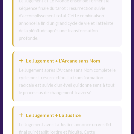
Le Jugement et Le Monde ensemble forment la
séquence finale du tarot : résurrection suivie
d'accomplissement total. Cette combinaison
annonce la fin d'un grand cycle de vie et l'atteinte
de la plénitude après une transformation
profonde.
Le Jugement + L'Arcane sans Nom
Le Jugement après L'Arcane sans Nom complète le
cycle mort-résurrection. La transformation
radicale est suivie d'un éveil qui donne sens à tout
le processus de changement traversé.
Le Jugement + La Justice
Le Jugement avec La Justice annonce un verdict
final qui rétablit l'ordre et l'équité. Cette