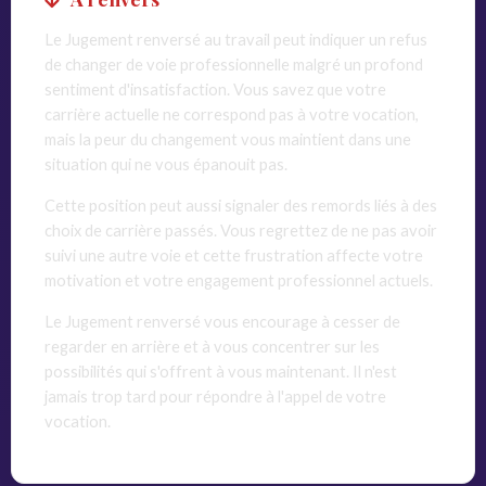
Le Jugement renversé au travail peut indiquer un refus
de changer de voie professionnelle malgré un profond
sentiment d'insatisfaction. Vous savez que votre
carrière actuelle ne correspond pas à votre vocation,
mais la peur du changement vous maintient dans une
situation qui ne vous épanouit pas.
Cette position peut aussi signaler des remords liés à des
choix de carrière passés. Vous regrettez de ne pas avoir
suivi une autre voie et cette frustration affecte votre
motivation et votre engagement professionnel actuels.
Le Jugement renversé vous encourage à cesser de
regarder en arrière et à vous concentrer sur les
possibilités qui s'offrent à vous maintenant. Il n'est
jamais trop tard pour répondre à l'appel de votre
vocation.