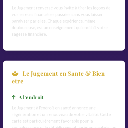
Le Jugement renversé vous invite à tirer les leçons de
vos erreurs financières passées sans vous laisser
paralyser par elles. Chaque expérience, même
douloureuse, est un enseignement qui enrichit votre
sagesse financière.
Le Jugement en Sante & Bien-
etre
A l'endroit
Le Jugement à l'endroit en santé annonce une
régénération et un renouveau de votre vitalité. Cette
carte est particulièrement favorable pour la
convalescence et le rétablissement après une maladie ou