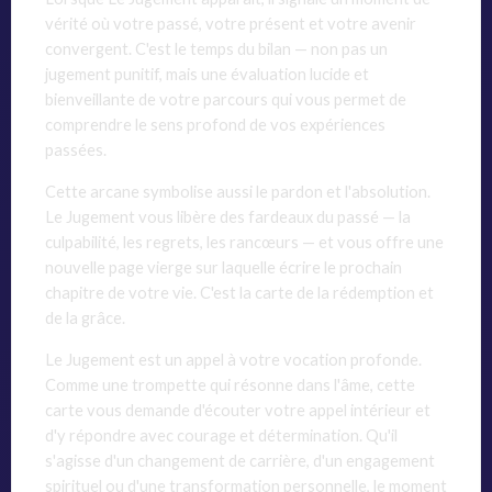
vérité où votre passé, votre présent et votre avenir
convergent. C'est le temps du bilan — non pas un
jugement punitif, mais une évaluation lucide et
bienveillante de votre parcours qui vous permet de
comprendre le sens profond de vos expériences
passées.
Cette arcane symbolise aussi le pardon et l'absolution.
Le Jugement vous libère des fardeaux du passé — la
culpabilité, les regrets, les rancœurs — et vous offre une
nouvelle page vierge sur laquelle écrire le prochain
chapitre de votre vie. C'est la carte de la rédemption et
de la grâce.
Le Jugement est un appel à votre vocation profonde.
Comme une trompette qui résonne dans l'âme, cette
carte vous demande d'écouter votre appel intérieur et
d'y répondre avec courage et détermination. Qu'il
s'agisse d'un changement de carrière, d'un engagement
spirituel ou d'une transformation personnelle, le moment