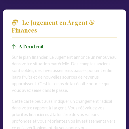
Le Jugement en Argent &
Finances
A l'endroit
Sur le plan financier, Le Jugement annonce un renouveau
dans votre situation matérielle. Des comptes anciens
sont soldés, des investissements passés portent enfin
leurs fruits et de nouvelles sources de revenus
apparaissent. C'est le temps de la récolte pour ce que
vous avez semé dans le passé.
Cette carte peut aussi indiquer un changement radical
dans votre rapport à l'argent. Vous réévaluez vos
priorités financières à la lumière de vos valeurs
profondes et vous réorientez vos investissements vers
ce qui a véritablement du sens pour vous.