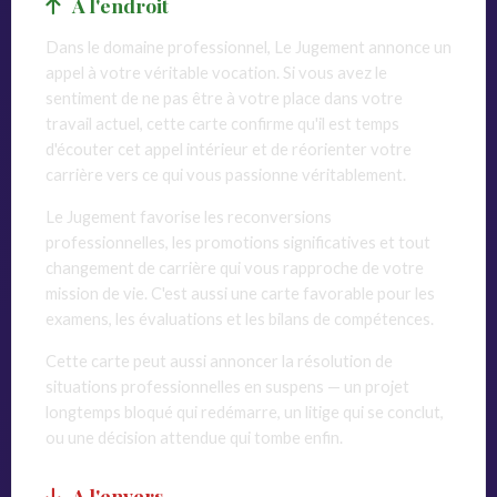
A l'endroit
Dans le domaine professionnel, Le Jugement annonce un
appel à votre véritable vocation. Si vous avez le
sentiment de ne pas être à votre place dans votre
travail actuel, cette carte confirme qu'il est temps
d'écouter cet appel intérieur et de réorienter votre
carrière vers ce qui vous passionne véritablement.
Le Jugement favorise les reconversions
professionnelles, les promotions significatives et tout
changement de carrière qui vous rapproche de votre
mission de vie. C'est aussi une carte favorable pour les
examens, les évaluations et les bilans de compétences.
Cette carte peut aussi annoncer la résolution de
situations professionnelles en suspens — un projet
longtemps bloqué qui redémarre, un litige qui se conclut,
ou une décision attendue qui tombe enfin.
A l'envers