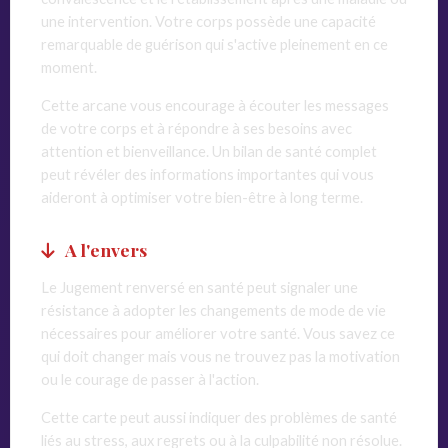
une intervention. Votre corps possède une capacité
remarquable de guérison qui s'active pleinement en ce
moment.
Cette arcane vous encourage à écouter les messages
de votre corps et à répondre à ses besoins avec
attention et bienveillance. Un bilan de santé complet
peut révéler des informations importantes qui vous
aideront à optimiser votre bien-être à long terme.
A l'envers
Le Jugement renversé en santé peut signaler une
résistance à adopter les changements de mode de vie
nécessaires pour améliorer votre santé. Vous savez ce
qui doit changer mais vous ne trouvez pas la motivation
ou le courage de passer à l'action.
Cette carte peut aussi indiquer des problèmes de santé
liés au stress, aux regrets ou à la culpabilité non résolue.