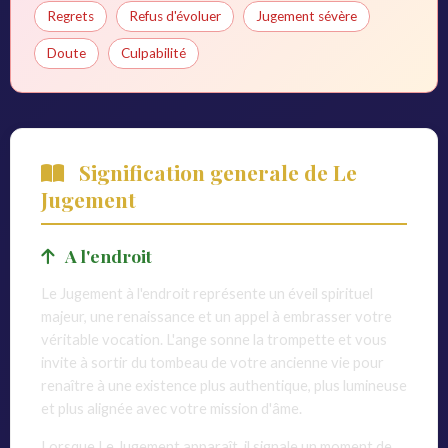
Regrets
Refus d'évoluer
Jugement sévère
Doute
Culpabilité
Signification generale de Le
Jugement
A l'endroit
Le Jugement à l'endroit représente un éveil spirituel
majeur, une renaissance et un appel à embrasser votre
véritable vocation. L'ange sonne la trompette et vous
invite à sortir du tombeau de votre ancienne vie pour
renaître à une existence plus authentique, plus lumineuse
et plus alignée avec votre mission d'âme.
Lorsque Le Jugement apparaît, il signale un moment de