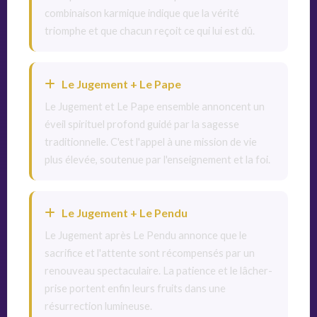
combinaison karmique indique que la vérité
triomphe et que chacun reçoit ce qui lui est dû.
Le Jugement + Le Pape
Le Jugement et Le Pape ensemble annoncent un
éveil spirituel profond guidé par la sagesse
traditionnelle. C'est l'appel à une mission de vie
plus élevée, soutenue par l'enseignement et la foi.
Le Jugement + Le Pendu
Le Jugement après Le Pendu annonce que le
sacrifice et l'attente sont récompensés par un
renouveau spectaculaire. La patience et le lâcher-
prise portent enfin leurs fruits dans une
résurrection lumineuse.