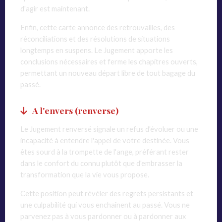
d'agir est maintenant.
Enfin, cette carte annonce des retrouvailles, des
réconciliations et des résolutions de situations
longtemps en suspens. Le Jugement apporte les
conclusions nécessaires et ferme les chapitres ouverts,
permettant un nouveau départ libre de tout bagage du
passé.
A l'envers (renverse)
Le Jugement renversé signale un refus d'évoluer ou une
incapacité à entendre l'appel de votre destinée. Vous
êtes sourd à la trompette de l'ange, préférant rester
dans le confort du connu plutôt que d'embrasser la
transformation que la vie vous propose.
Cette position peut révéler des regrets persistants et
une culpabilité qui vous enchaînent au passé. Vous ne
parvenez pas à vous pardonner ou à pardonner aux