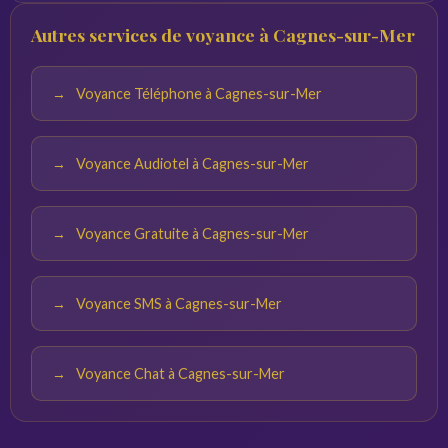
La voyance amour couvre toutes les questions
Autres services de voyance à Cagnes-sur-Mer
sentimentales. Le retour affectif est un thème spécifique
qui concerne la possibilité de retrouver un partenaire
après une séparation.
Voyance Téléphone à Cagnes-sur-Mer
Voyance Audiotel à Cagnes-sur-Mer
Voyance Gratuite à Cagnes-sur-Mer
Voyance SMS à Cagnes-sur-Mer
Voyance Chat à Cagnes-sur-Mer