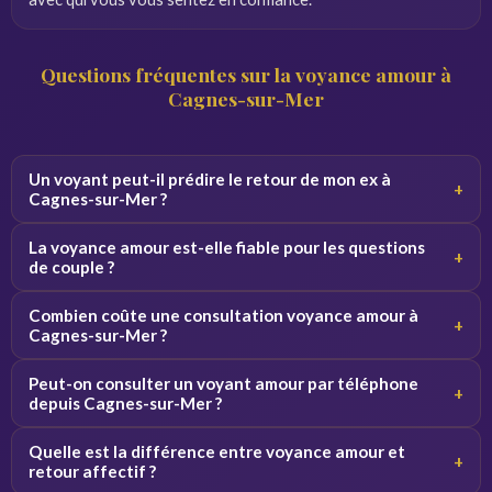
Questions fréquentes sur la voyance amour à
Cagnes-sur-Mer
Un voyant peut-il prédire le retour de mon ex à
+
Cagnes-sur-Mer ?
Un voyant peut analyser les énergies et tendances de
La voyance amour est-elle fiable pour les questions
+
votre situation. Il ne garantit pas un retour mais éclaire les
de couple ?
probabilités et vous guide sur l'attitude à adopter.
La voyance amour donne un éclairage complémentaire sur
Combien coûte une consultation voyance amour à
+
votre situation sentimentale. Elle est d'autant plus fiable
Cagnes-sur-Mer ?
que le voyant est expérimenté et honnête dans ses
Les tarifs varient selon les voyants, généralement entre 2
prédictions.
Peut-on consulter un voyant amour par téléphone
+
et 5 euros par minute. Des premières minutes offertes
depuis Cagnes-sur-Mer ?
permettent de tester le service sans engagement.
Oui, nos voyants spécialisés en amour sont disponibles
Quelle est la différence entre voyance amour et
+
par téléphone 24h/24 depuis Cagnes-sur-Mer et partout
retour affectif ?
en France. La consultation est immédiate.