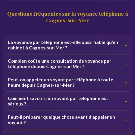
Questions fréquentes sur la voyance téléphone à
Cagnes-sur-Mer
La voyance par téléphone est-elle aussi fiable qu'en
+
cabinet à Cagnes-sur-Mer ?
Oui, la qualité de la consultation ne dépend pas du canal.
Combien coûte une consultation de voyance par
+
Par téléphone, le voyant se concentre sur votre voix et
téléphone depuis Cagnes-sur-Mer ?
vos vibrations, ce qui donne des résultats équivalents.
Les tarifs varient de 2 à 5 euros par minute selon le
Peut-on appeler un voyant par téléphone à toute
+
voyant. Des premières minutes sont souvent offertes
heure depuis Cagnes-sur-Mer ?
pour découvrir le service sans engagement.
Oui, nos voyants sont disponibles 24h/24 et 7j/7. Vous
Comment savoir si un voyant par téléphone est
+
pouvez appeler de jour comme de nuit depuis Cagnes-sur-
sérieux ?
Mer et toute la France.
Consultez les avis vérifiés, la note globale et l'ancienneté
Faut-il préparer quelque chose avant d'appeler un
+
du voyant sur la plateforme. Profitez des minutes
voyant ?
offertes pour tester la connexion avant de vous engager.
Notez vos questions à l'avance et trouvez un endroit