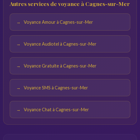
Autres services de voyance à Cagnes-sur-Mer
calme. Plus vos questions sont précises, plus les réponses
du voyant seront pertinentes.
Voyance Amour à Cagnes-sur-Mer
Voyance Audiotel à Cagnes-sur-Mer
Voyance Gratuite à Cagnes-sur-Mer
Voyance SMS à Cagnes-sur-Mer
Voyance Chat à Cagnes-sur-Mer