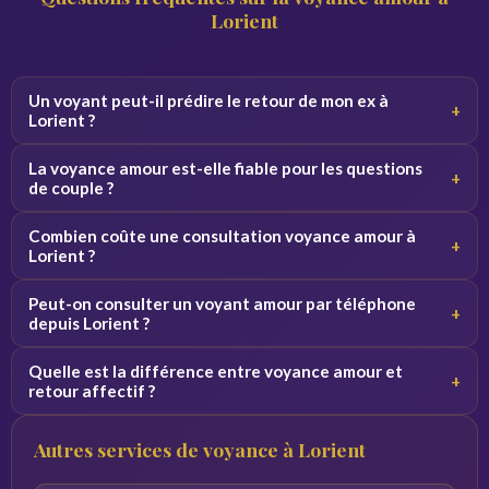
Lorient
Un voyant peut-il prédire le retour de mon ex à
+
Lorient ?
Un voyant peut analyser les énergies et tendances de
La voyance amour est-elle fiable pour les questions
+
votre situation. Il ne garantit pas un retour mais éclaire les
de couple ?
probabilités et vous guide sur l'attitude à adopter.
La voyance amour donne un éclairage complémentaire sur
Combien coûte une consultation voyance amour à
+
votre situation sentimentale. Elle est d'autant plus fiable
Lorient ?
que le voyant est expérimenté et honnête dans ses
Les tarifs varient selon les voyants, généralement entre 2
prédictions.
Peut-on consulter un voyant amour par téléphone
+
et 5 euros par minute. Des premières minutes offertes
depuis Lorient ?
permettent de tester le service sans engagement.
Oui, nos voyants spécialisés en amour sont disponibles
Quelle est la différence entre voyance amour et
+
par téléphone 24h/24 depuis Lorient et partout en
retour affectif ?
France. La consultation est immédiate.
La voyance amour couvre toutes les questions
Autres services de voyance à Lorient
sentimentales. Le retour affectif est un thème spécifique
qui concerne la possibilité de retrouver un partenaire