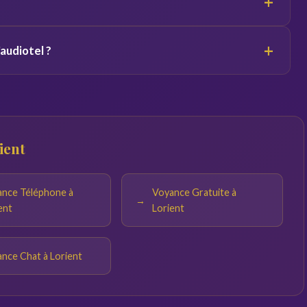
+
 relation avec le voyant de permanence ou sélectionner un
+
'audiotel ?
al.
tion française. Le coût par minute est annoncé avant le
ée.
ient
nce Téléphone à
Voyance Gratuite à
ent
Lorient
nce Chat à Lorient