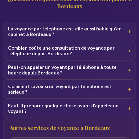
Bordeaux
La voyance par téléphone est-elle aussi fiable qu'en
+
cabinet à Bordeaux ?
Oui, la qualité de la consultation ne dépend pas du canal.
Combien coûte une consultation de voyance par
+
Par téléphone, le voyant se concentre sur votre voix et
téléphone depuis Bordeaux ?
vos vibrations, ce qui donne des résultats équivalents.
Les tarifs varient de 2 à 5 euros par minute selon le
Peut-on appeler un voyant par téléphone à toute
+
voyant. Des premières minutes sont souvent offertes
heure depuis Bordeaux ?
pour découvrir le service sans engagement.
Oui, nos voyants sont disponibles 24h/24 et 7j/7. Vous
Comment savoir si un voyant par téléphone est
+
pouvez appeler de jour comme de nuit depuis Bordeaux et
sérieux ?
toute la France.
Consultez les avis vérifiés, la note globale et l'ancienneté
Faut-il préparer quelque chose avant d'appeler un
+
du voyant sur la plateforme. Profitez des minutes
voyant ?
offertes pour tester la connexion avant de vous engager.
Notez vos questions à l'avance et trouvez un endroit
Autres services de voyance à Bordeaux
calme. Plus vos questions sont précises, plus les réponses
du voyant seront pertinentes.