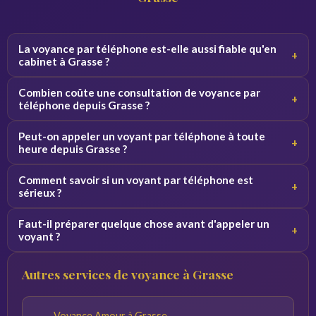
La voyance par téléphone est-elle aussi fiable qu'en
+
cabinet à Grasse ?
Oui, la qualité de la consultation ne dépend pas du canal.
Combien coûte une consultation de voyance par
+
Par téléphone, le voyant se concentre sur votre voix et
téléphone depuis Grasse ?
vos vibrations, ce qui donne des résultats équivalents.
Les tarifs varient de 2 à 5 euros par minute selon le
Peut-on appeler un voyant par téléphone à toute
+
voyant. Des premières minutes sont souvent offertes
heure depuis Grasse ?
pour découvrir le service sans engagement.
Oui, nos voyants sont disponibles 24h/24 et 7j/7. Vous
Comment savoir si un voyant par téléphone est
+
pouvez appeler de jour comme de nuit depuis Grasse et
sérieux ?
toute la France.
Consultez les avis vérifiés, la note globale et l'ancienneté
Faut-il préparer quelque chose avant d'appeler un
+
du voyant sur la plateforme. Profitez des minutes
voyant ?
offertes pour tester la connexion avant de vous engager.
Notez vos questions à l'avance et trouvez un endroit
Autres services de voyance à Grasse
calme. Plus vos questions sont précises, plus les réponses
du voyant seront pertinentes.
Voyance Amour à Grasse