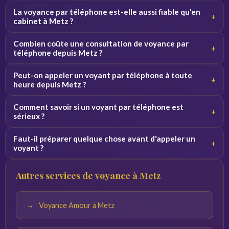
La voyance par téléphone est-elle aussi fiable qu'en
+
cabinet à Metz ?
Oui, la qualité de la consultation ne dépend pas du canal.
Combien coûte une consultation de voyance par
+
Par téléphone, le voyant se concentre sur votre voix et
téléphone depuis Metz ?
vos vibrations, ce qui donne des résultats équivalents.
Les tarifs varient de 2 à 5 euros par minute selon le
Peut-on appeler un voyant par téléphone à toute
+
voyant. Des premières minutes sont souvent offertes
heure depuis Metz ?
pour découvrir le service sans engagement.
Oui, nos voyants sont disponibles 24h/24 et 7j/7. Vous
Comment savoir si un voyant par téléphone est
+
pouvez appeler de jour comme de nuit depuis Metz et
sérieux ?
toute la France.
Consultez les avis vérifiés, la note globale et l'ancienneté
Faut-il préparer quelque chose avant d'appeler un
+
du voyant sur la plateforme. Profitez des minutes
voyant ?
offertes pour tester la connexion avant de vous engager.
Notez vos questions à l'avance et trouvez un endroit
Autres services de voyance à Metz
calme. Plus vos questions sont précises, plus les réponses
du voyant seront pertinentes.
Voyance Amour à Metz