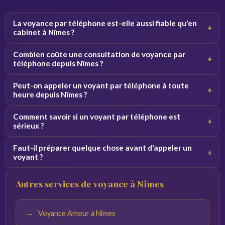
La voyance par téléphone est-elle aussi fiable qu'en
+
cabinet à Nîmes ?
Oui, la qualité de la consultation ne dépend pas du canal.
Combien coûte une consultation de voyance par
+
Par téléphone, le voyant se concentre sur votre voix et
téléphone depuis Nîmes ?
vos vibrations, ce qui donne des résultats équivalents.
Les tarifs varient de 2 à 5 euros par minute selon le
Peut-on appeler un voyant par téléphone à toute
+
voyant. Des premières minutes sont souvent offertes
heure depuis Nîmes ?
pour découvrir le service sans engagement.
Oui, nos voyants sont disponibles 24h/24 et 7j/7. Vous
Comment savoir si un voyant par téléphone est
+
pouvez appeler de jour comme de nuit depuis Nîmes et
sérieux ?
toute la France.
Consultez les avis vérifiés, la note globale et l'ancienneté
Faut-il préparer quelque chose avant d'appeler un
+
du voyant sur la plateforme. Profitez des minutes
voyant ?
offertes pour tester la connexion avant de vous engager.
Notez vos questions à l'avance et trouvez un endroit
Autres services de voyance à Nîmes
calme. Plus vos questions sont précises, plus les réponses
du voyant seront pertinentes.
Voyance Amour à Nîmes