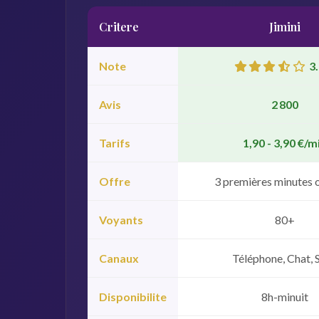
Critere
Jimini
Note
3.
Avis
2 800
Tarifs
1,90 - 3,90 €/m
Offre
3 premières minutes 
Voyants
80+
Canaux
Téléphone, Chat,
Disponibilite
8h-minuit