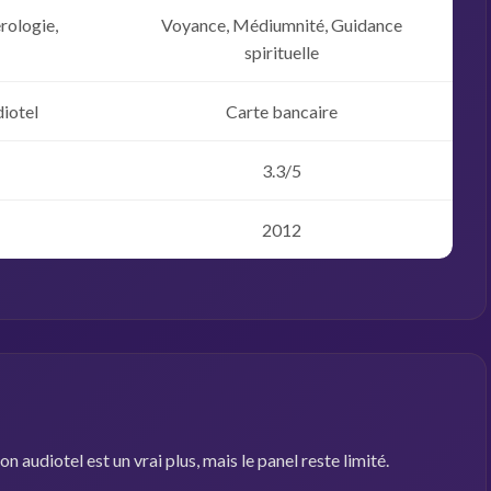
rologie,
Voyance, Médiumnité, Guidance
spirituelle
diotel
Carte bancaire
3.3/5
2012
on audiotel est un vrai plus, mais le panel reste limité.