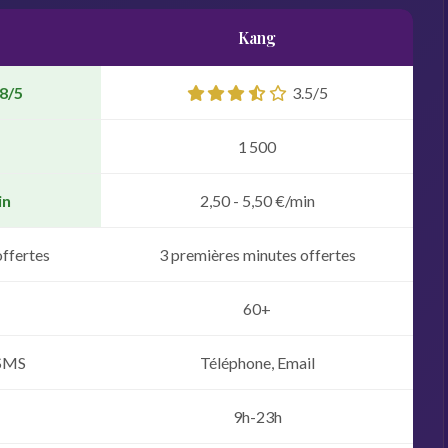
Kang
8/5
3.5/5
1 500
in
2,50 - 5,50 €/min
offertes
3 premières minutes offertes
60+
 SMS
Téléphone, Email
9h-23h