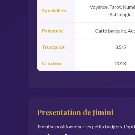
Voyance, Tarot, Numé
Specialites
Astrologie
Paiement
Carte bancaire, Au
Trustpilot
3.5/5
Creation
2018
Presentation de Jimini
Jimini se positionne sur les petits budgets. L'opti