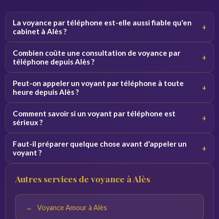
La voyance par téléphone est-elle aussi fiable qu'en
+
cabinet à Alès ?
Oui, la qualité de la consultation ne dépend pas du canal.
Combien coûte une consultation de voyance par
+
Par téléphone, le voyant se concentre sur votre voix et
téléphone depuis Alès ?
vos vibrations, ce qui donne des résultats équivalents.
Les tarifs varient de 2 à 5 euros par minute selon le
Peut-on appeler un voyant par téléphone à toute
+
voyant. Des premières minutes sont souvent offertes
heure depuis Alès ?
pour découvrir le service sans engagement.
Oui, nos voyants sont disponibles 24h/24 et 7j/7. Vous
Comment savoir si un voyant par téléphone est
+
pouvez appeler de jour comme de nuit depuis Alès et toute
sérieux ?
la France.
Consultez les avis vérifiés, la note globale et l'ancienneté
Faut-il préparer quelque chose avant d'appeler un
+
du voyant sur la plateforme. Profitez des minutes
voyant ?
offertes pour tester la connexion avant de vous engager.
Notez vos questions à l'avance et trouvez un endroit
Autres services de voyance à Alès
calme. Plus vos questions sont précises, plus les réponses
du voyant seront pertinentes.
Voyance Amour à Alès