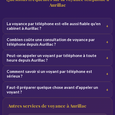
Aurillac
La voyance par téléphone est-elle aussi fiable qu'en
+
cabinet à Aurillac ?
Oui, la qualité de la consultation ne dépend pas du canal.
Combien coûte une consultation de voyance par
+
Par téléphone, le voyant se concentre sur votre voix et
téléphone depuis Aurillac ?
vos vibrations, ce qui donne des résultats équivalents.
Les tarifs varient de 2 à 5 euros par minute selon le
Peut-on appeler un voyant par téléphone à toute
+
voyant. Des premières minutes sont souvent offertes
heure depuis Aurillac ?
pour découvrir le service sans engagement.
Oui, nos voyants sont disponibles 24h/24 et 7j/7. Vous
Comment savoir si un voyant par téléphone est
+
pouvez appeler de jour comme de nuit depuis Aurillac et
sérieux ?
toute la France.
Consultez les avis vérifiés, la note globale et l'ancienneté
Faut-il préparer quelque chose avant d'appeler un
+
du voyant sur la plateforme. Profitez des minutes
voyant ?
offertes pour tester la connexion avant de vous engager.
Notez vos questions à l'avance et trouvez un endroit
Autres services de voyance à Aurillac
calme. Plus vos questions sont précises, plus les réponses
du voyant seront pertinentes.