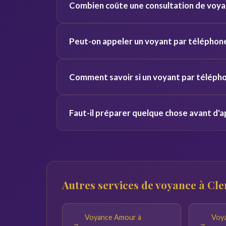
Combien coûte une consultation de voya
voix et vos vibrations, ce qui donne des résulta
Les tarifs varient de 2 à 5 euros par minute s
Peut-on appeler un voyant par téléphon
pour découvrir le service sans engagement.
Oui, nos voyants sont disponibles 24h/24 et 7j
Comment savoir si un voyant par télépho
Clermont-Ferrand et toute la France.
Consultez les avis vérifiés, la note globale et 
Faut-il préparer quelque chose avant d'a
offertes pour tester la connexion avant de vou
Notez vos questions à l'avance et trouvez un en
réponses du voyant seront pertinentes.
Autres services de voyance à C
Voyance Amour à
Voya