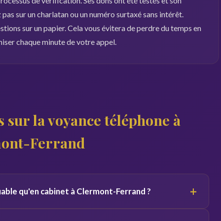
ocessus de vérification. Ses dons ont été testés et son
pas sur un charlatan ou un numéro surtaxé sans intérêt.
estions sur un papier. Cela vous évitera de perdre du temps en
miser chaque minute de votre appel.
 sur la voyance téléphone à
ont-Ferrand
+
fiable qu'en cabinet à Clermont-Ferrand ?
 du canal. Par téléphone, le voyant se concentre sur votre