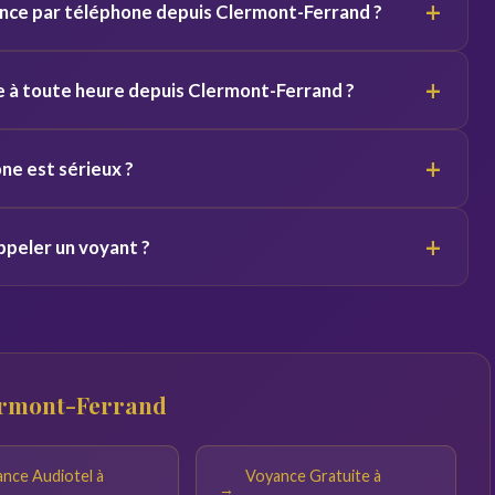
+
nce par téléphone depuis Clermont-Ferrand ?
ts équivalents.
elon le voyant. Des premières minutes sont souvent offertes
+
e à toute heure depuis Clermont-Ferrand ?
/7. Vous pouvez appeler de jour comme de nuit depuis
+
ne est sérieux ?
l'ancienneté du voyant sur la plateforme. Profitez des minutes
+
ppeler un voyant ?
s engager.
droit calme. Plus vos questions sont précises, plus les
lermont-Ferrand
nce Audiotel à
Voyance Gratuite à