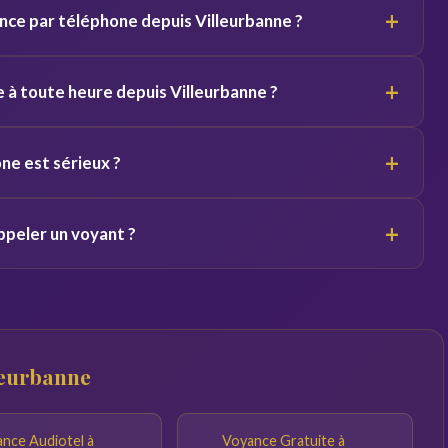
+
ce par téléphone depuis Villeurbanne ?
ts équivalents.
elon le voyant. Des premières minutes sont souvent offertes
+
 à toute heure depuis Villeurbanne ?
/7. Vous pouvez appeler de jour comme de nuit depuis
+
ne est sérieux ?
l'ancienneté du voyant sur la plateforme. Profitez des minutes
+
ppeler un voyant ?
s engager.
droit calme. Plus vos questions sont précises, plus les
leurbanne
nce Audiotel à
Voyance Gratuite à