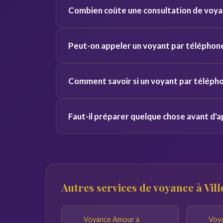
Combien coûte une consultation de voyan
voix et vos vibrations, ce qui donne des résulta
Les tarifs varient de 2 à 5 euros par minute s
Peut-on appeler un voyant par téléphone
pour découvrir le service sans engagement.
Oui, nos voyants sont disponibles 24h/24 et 7j
Comment savoir si un voyant par télépho
Villeurbanne et toute la France.
Consultez les avis vérifiés, la note globale et 
Faut-il préparer quelque chose avant d'a
offertes pour tester la connexion avant de vou
Notez vos questions à l'avance et trouvez un en
réponses du voyant seront pertinentes.
Autres services de voyance à Vil
Voyance Amour à
Voya