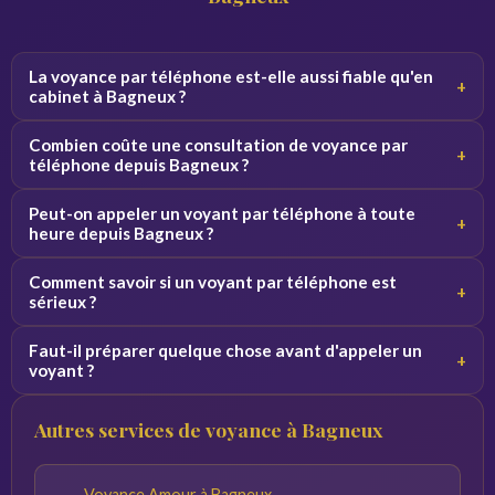
La voyance par téléphone est-elle aussi fiable qu'en
+
cabinet à Bagneux ?
Oui, la qualité de la consultation ne dépend pas du canal.
Combien coûte une consultation de voyance par
+
Par téléphone, le voyant se concentre sur votre voix et
téléphone depuis Bagneux ?
vos vibrations, ce qui donne des résultats équivalents.
Les tarifs varient de 2 à 5 euros par minute selon le
Peut-on appeler un voyant par téléphone à toute
+
voyant. Des premières minutes sont souvent offertes
heure depuis Bagneux ?
pour découvrir le service sans engagement.
Oui, nos voyants sont disponibles 24h/24 et 7j/7. Vous
Comment savoir si un voyant par téléphone est
+
pouvez appeler de jour comme de nuit depuis Bagneux et
sérieux ?
toute la France.
Consultez les avis vérifiés, la note globale et l'ancienneté
Faut-il préparer quelque chose avant d'appeler un
+
du voyant sur la plateforme. Profitez des minutes
voyant ?
offertes pour tester la connexion avant de vous engager.
Notez vos questions à l'avance et trouvez un endroit
Autres services de voyance à Bagneux
calme. Plus vos questions sont précises, plus les réponses
du voyant seront pertinentes.
Voyance Amour à Bagneux