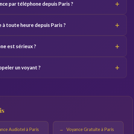
+
ce par téléphone depuis Paris ?
ts équivalents.
elon le voyant. Des premières minutes sont souvent offertes
+
 à toute heure depuis Paris ?
/7. Vous pouvez appeler de jour comme de nuit depuis Paris
+
ne est sérieux ?
l'ancienneté du voyant sur la plateforme. Profitez des minutes
+
ppeler un voyant ?
s engager.
droit calme. Plus vos questions sont précises, plus les
is
nce Audiotel à Paris
Voyance Gratuite à Paris