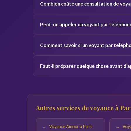
Combien coûte une consultation de voyan
voix et vos vibrations, ce qui donne des résulta
Les tarifs varient de 2 à 5 euros par minute s
Peut-on appeler un voyant par téléphone
pour découvrir le service sans engagement.
Oui, nos voyants sont disponibles 24h/24 et 7j
Comment savoir si un voyant par télépho
et toute la France.
Consultez les avis vérifiés, la note globale et 
Faut-il préparer quelque chose avant d'a
offertes pour tester la connexion avant de vou
Notez vos questions à l'avance et trouvez un en
réponses du voyant seront pertinentes.
Autres services de voyance à Par
Voyance Amour à Paris
Voya