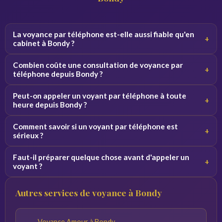
La voyance par téléphone est-elle aussi fiable qu'en
+
cabinet à Bondy ?
Oui, la qualité de la consultation ne dépend pas du canal.
Combien coûte une consultation de voyance par
+
Par téléphone, le voyant se concentre sur votre voix et
téléphone depuis Bondy ?
vos vibrations, ce qui donne des résultats équivalents.
Les tarifs varient de 2 à 5 euros par minute selon le
Peut-on appeler un voyant par téléphone à toute
+
voyant. Des premières minutes sont souvent offertes
heure depuis Bondy ?
pour découvrir le service sans engagement.
Oui, nos voyants sont disponibles 24h/24 et 7j/7. Vous
Comment savoir si un voyant par téléphone est
+
pouvez appeler de jour comme de nuit depuis Bondy et
sérieux ?
toute la France.
Consultez les avis vérifiés, la note globale et l'ancienneté
Faut-il préparer quelque chose avant d'appeler un
+
du voyant sur la plateforme. Profitez des minutes
voyant ?
offertes pour tester la connexion avant de vous engager.
Notez vos questions à l'avance et trouvez un endroit
Autres services de voyance à Bondy
calme. Plus vos questions sont précises, plus les réponses
du voyant seront pertinentes.
Voyance Amour à Bondy