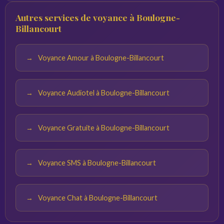
Notez vos questions à l'avance et trouvez un endroit
Autres services de voyance à Boulogne-
calme. Plus vos questions sont précises, plus les réponses
Billancourt
du voyant seront pertinentes.
Voyance Amour à Boulogne-Billancourt
Voyance Audiotel à Boulogne-Billancourt
Voyance Gratuite à Boulogne-Billancourt
Voyance SMS à Boulogne-Billancourt
Voyance Chat à Boulogne-Billancourt