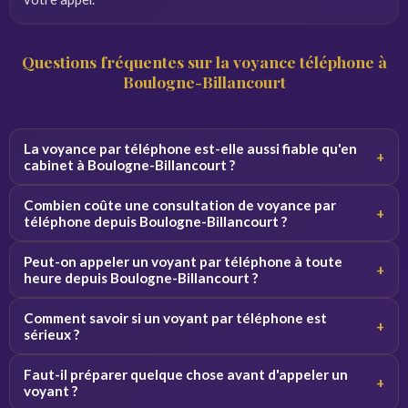
Questions fréquentes sur la voyance téléphone à
Boulogne-Billancourt
La voyance par téléphone est-elle aussi fiable qu'en
+
cabinet à Boulogne-Billancourt ?
Oui, la qualité de la consultation ne dépend pas du canal.
Combien coûte une consultation de voyance par
+
Par téléphone, le voyant se concentre sur votre voix et
téléphone depuis Boulogne-Billancourt ?
vos vibrations, ce qui donne des résultats équivalents.
Les tarifs varient de 2 à 5 euros par minute selon le
Peut-on appeler un voyant par téléphone à toute
+
voyant. Des premières minutes sont souvent offertes
heure depuis Boulogne-Billancourt ?
pour découvrir le service sans engagement.
Oui, nos voyants sont disponibles 24h/24 et 7j/7. Vous
Comment savoir si un voyant par téléphone est
+
pouvez appeler de jour comme de nuit depuis Boulogne-
sérieux ?
Billancourt et toute la France.
Consultez les avis vérifiés, la note globale et l'ancienneté
Faut-il préparer quelque chose avant d'appeler un
+
du voyant sur la plateforme. Profitez des minutes
voyant ?
offertes pour tester la connexion avant de vous engager.