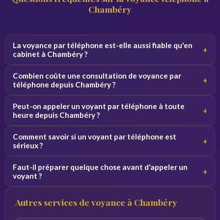
Chambéry
La voyance par téléphone est-elle aussi fiable qu'en
+
cabinet à Chambéry ?
Oui, la qualité de la consultation ne dépend pas du canal.
Combien coûte une consultation de voyance par
+
Par téléphone, le voyant se concentre sur votre voix et
téléphone depuis Chambéry ?
vos vibrations, ce qui donne des résultats équivalents.
Les tarifs varient de 2 à 5 euros par minute selon le
Peut-on appeler un voyant par téléphone à toute
+
voyant. Des premières minutes sont souvent offertes
heure depuis Chambéry ?
pour découvrir le service sans engagement.
Oui, nos voyants sont disponibles 24h/24 et 7j/7. Vous
Comment savoir si un voyant par téléphone est
+
pouvez appeler de jour comme de nuit depuis Chambéry et
sérieux ?
toute la France.
Consultez les avis vérifiés, la note globale et l'ancienneté
Faut-il préparer quelque chose avant d'appeler un
+
du voyant sur la plateforme. Profitez des minutes
voyant ?
offertes pour tester la connexion avant de vous engager.
Notez vos questions à l'avance et trouvez un endroit
Autres services de voyance à Chambéry
calme. Plus vos questions sont précises, plus les réponses
du voyant seront pertinentes.