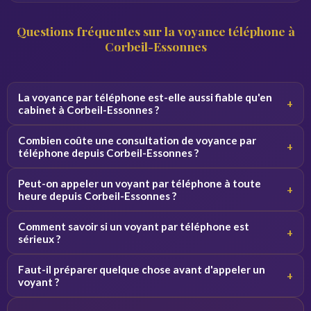
Questions fréquentes sur la voyance téléphone à
Corbeil-Essonnes
La voyance par téléphone est-elle aussi fiable qu'en
+
cabinet à Corbeil-Essonnes ?
Oui, la qualité de la consultation ne dépend pas du canal.
Combien coûte une consultation de voyance par
+
Par téléphone, le voyant se concentre sur votre voix et
téléphone depuis Corbeil-Essonnes ?
vos vibrations, ce qui donne des résultats équivalents.
Les tarifs varient de 2 à 5 euros par minute selon le
Peut-on appeler un voyant par téléphone à toute
+
voyant. Des premières minutes sont souvent offertes
heure depuis Corbeil-Essonnes ?
pour découvrir le service sans engagement.
Oui, nos voyants sont disponibles 24h/24 et 7j/7. Vous
Comment savoir si un voyant par téléphone est
+
pouvez appeler de jour comme de nuit depuis Corbeil-
sérieux ?
Essonnes et toute la France.
Consultez les avis vérifiés, la note globale et l'ancienneté
Faut-il préparer quelque chose avant d'appeler un
+
du voyant sur la plateforme. Profitez des minutes
voyant ?
offertes pour tester la connexion avant de vous engager.
Notez vos questions à l'avance et trouvez un endroit