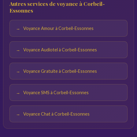
Autres services de voyance à Corbeil-
calme. Plus vos questions sont précises, plus les réponses
Essonnes
du voyant seront pertinentes.
Voyance Amour à Corbeil-Essonnes
Voyance Audiotel à Corbeil-Essonnes
Voyance Gratuite à Corbeil-Essonnes
Voyance SMS à Corbeil-Essonnes
Voyance Chat à Corbeil-Essonnes