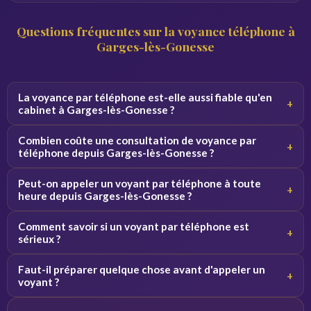
Questions fréquentes sur la voyance téléphone à
Garges-lès-Gonesse
La voyance par téléphone est-elle aussi fiable qu'en
+
cabinet à Garges-lès-Gonesse ?
Oui, la qualité de la consultation ne dépend pas du canal.
Combien coûte une consultation de voyance par
+
Par téléphone, le voyant se concentre sur votre voix et
téléphone depuis Garges-lès-Gonesse ?
vos vibrations, ce qui donne des résultats équivalents.
Les tarifs varient de 2 à 5 euros par minute selon le
Peut-on appeler un voyant par téléphone à toute
+
voyant. Des premières minutes sont souvent offertes
heure depuis Garges-lès-Gonesse ?
pour découvrir le service sans engagement.
Oui, nos voyants sont disponibles 24h/24 et 7j/7. Vous
Comment savoir si un voyant par téléphone est
+
pouvez appeler de jour comme de nuit depuis Garges-lès-
sérieux ?
Gonesse et toute la France.
Consultez les avis vérifiés, la note globale et l'ancienneté
Faut-il préparer quelque chose avant d'appeler un
+
du voyant sur la plateforme. Profitez des minutes
voyant ?
offertes pour tester la connexion avant de vous engager.
Notez vos questions à l'avance et trouvez un endroit