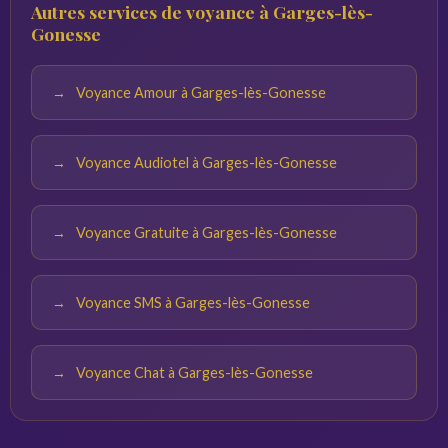
Autres services de voyance à Garges-lès-
calme. Plus vos questions sont précises, plus les réponses
Gonesse
du voyant seront pertinentes.
Voyance Amour à Garges-lès-Gonesse
Voyance Audiotel à Garges-lès-Gonesse
Voyance Gratuite à Garges-lès-Gonesse
Voyance SMS à Garges-lès-Gonesse
Voyance Chat à Garges-lès-Gonesse