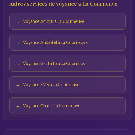
Autres services de voyance à La Courneuve
calme. Plus vos questions sont précises, plus les réponses
du voyant seront pertinentes.
Voyance Amour à La Courneuve
Voyance Audiotel à La Courneuve
Voyance Gratuite à La Courneuve
Voyance SMS à La Courneuve
Voyance Chat à La Courneuve