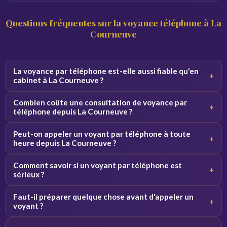
Questions fréquentes sur la voyance téléphone à La
Courneuve
La voyance par téléphone est-elle aussi fiable qu'en
+
cabinet à La Courneuve ?
Oui, la qualité de la consultation ne dépend pas du canal.
Combien coûte une consultation de voyance par
+
Par téléphone, le voyant se concentre sur votre voix et
téléphone depuis La Courneuve ?
vos vibrations, ce qui donne des résultats équivalents.
Les tarifs varient de 2 à 5 euros par minute selon le
Peut-on appeler un voyant par téléphone à toute
+
voyant. Des premières minutes sont souvent offertes
heure depuis La Courneuve ?
pour découvrir le service sans engagement.
Oui, nos voyants sont disponibles 24h/24 et 7j/7. Vous
Comment savoir si un voyant par téléphone est
+
pouvez appeler de jour comme de nuit depuis La
sérieux ?
Courneuve et toute la France.
Consultez les avis vérifiés, la note globale et l'ancienneté
Faut-il préparer quelque chose avant d'appeler un
+
du voyant sur la plateforme. Profitez des minutes
voyant ?
offertes pour tester la connexion avant de vous engager.
Notez vos questions à l'avance et trouvez un endroit