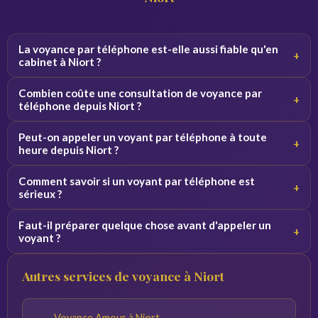
La voyance par téléphone est-elle aussi fiable qu'en
+
cabinet à Niort ?
Oui, la qualité de la consultation ne dépend pas du canal.
Combien coûte une consultation de voyance par
+
Par téléphone, le voyant se concentre sur votre voix et
téléphone depuis Niort ?
vos vibrations, ce qui donne des résultats équivalents.
Les tarifs varient de 2 à 5 euros par minute selon le
Peut-on appeler un voyant par téléphone à toute
+
voyant. Des premières minutes sont souvent offertes
heure depuis Niort ?
pour découvrir le service sans engagement.
Oui, nos voyants sont disponibles 24h/24 et 7j/7. Vous
Comment savoir si un voyant par téléphone est
+
pouvez appeler de jour comme de nuit depuis Niort et
sérieux ?
toute la France.
Consultez les avis vérifiés, la note globale et l'ancienneté
Faut-il préparer quelque chose avant d'appeler un
+
du voyant sur la plateforme. Profitez des minutes
voyant ?
offertes pour tester la connexion avant de vous engager.
Notez vos questions à l'avance et trouvez un endroit
Autres services de voyance à Niort
calme. Plus vos questions sont précises, plus les réponses
du voyant seront pertinentes.
Voyance Amour à Niort