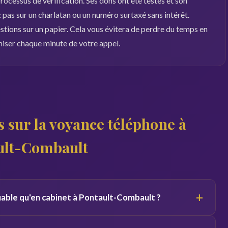
ocessus de vérification. Ses dons ont été testés et son
pas sur un charlatan ou un numéro surtaxé sans intérêt.
estions sur un papier. Cela vous évitera de perdre du temps en
miser chaque minute de votre appel.
 sur la voyance téléphone à
ult-Combault
+
fiable qu'en cabinet à Pontault-Combault ?
 du canal. Par téléphone, le voyant se concentre sur votre