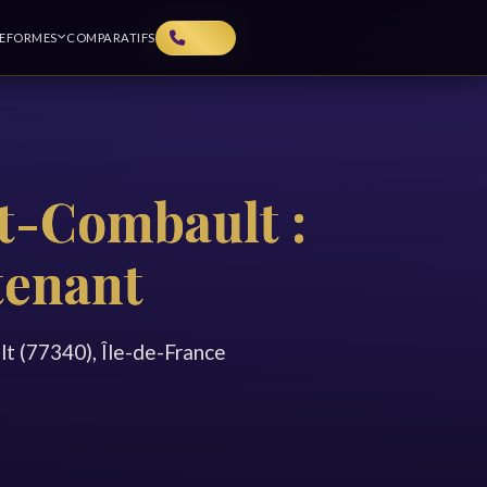
TEFORMES
COMPARATIFS
t-Combault :
tenant
t (77340), Île-de-France