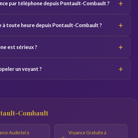
+
nce par téléphone depuis Pontault-Combault ?
ts équivalents.
elon le voyant. Des premières minutes sont souvent offertes
+
e à toute heure depuis Pontault-Combault ?
/7. Vous pouvez appeler de jour comme de nuit depuis
+
ne est sérieux ?
l'ancienneté du voyant sur la plateforme. Profitez des minutes
+
ppeler un voyant ?
s engager.
droit calme. Plus vos questions sont précises, plus les
ntault-Combault
nce Audiotel à
Voyance Gratuite à