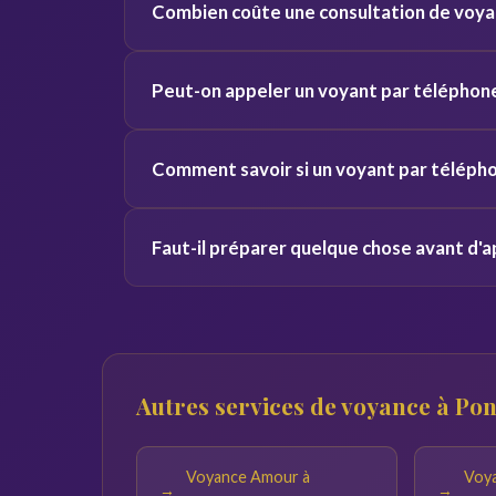
Combien coûte une consultation de voya
voix et vos vibrations, ce qui donne des résulta
Les tarifs varient de 2 à 5 euros par minute s
Peut-on appeler un voyant par téléphon
pour découvrir le service sans engagement.
Oui, nos voyants sont disponibles 24h/24 et 7j
Comment savoir si un voyant par télépho
Pontault-Combault et toute la France.
Consultez les avis vérifiés, la note globale et 
Faut-il préparer quelque chose avant d'a
offertes pour tester la connexion avant de vou
Notez vos questions à l'avance et trouvez un en
réponses du voyant seront pertinentes.
Autres services de voyance à Po
Voyance Amour à
Voya