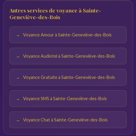
Notez vos questions à l'avance et trouvez un endroit
Autres services de voyance à Sainte-
calme. Plus vos questions sont précises, plus les réponses
Geneviève-des-Bois
du voyant seront pertinentes.
Voyance Amour à Sainte-Geneviève-des-Bois
Voyance Audiotel à Sainte-Geneviève-des-Bois
Voyance Gratuite à Sainte-Geneviève-des-Bois
Voyance SMS à Sainte-Geneviève-des-Bois
Voyance Chat à Sainte-Geneviève-des-Bois