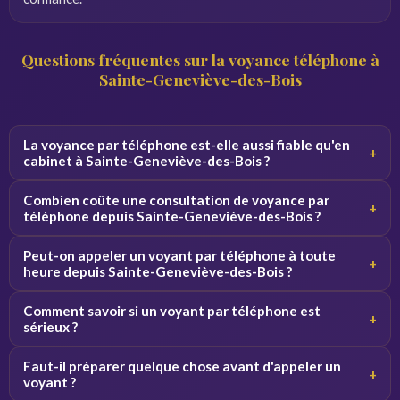
Questions fréquentes sur la voyance téléphone à
Sainte-Geneviève-des-Bois
La voyance par téléphone est-elle aussi fiable qu'en
+
cabinet à Sainte-Geneviève-des-Bois ?
Oui, la qualité de la consultation ne dépend pas du canal.
Combien coûte une consultation de voyance par
+
Par téléphone, le voyant se concentre sur votre voix et
téléphone depuis Sainte-Geneviève-des-Bois ?
vos vibrations, ce qui donne des résultats équivalents.
Les tarifs varient de 2 à 5 euros par minute selon le
Peut-on appeler un voyant par téléphone à toute
+
voyant. Des premières minutes sont souvent offertes
heure depuis Sainte-Geneviève-des-Bois ?
pour découvrir le service sans engagement.
Oui, nos voyants sont disponibles 24h/24 et 7j/7. Vous
Comment savoir si un voyant par téléphone est
+
pouvez appeler de jour comme de nuit depuis Sainte-
sérieux ?
Geneviève-des-Bois et toute la France.
Consultez les avis vérifiés, la note globale et l'ancienneté
Faut-il préparer quelque chose avant d'appeler un
+
du voyant sur la plateforme. Profitez des minutes
voyant ?
offertes pour tester la connexion avant de vous engager.