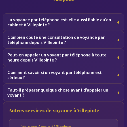
La voyance par téléphone est-elle aussi fiable qu'en
+
cabinet à Villepinte ?
Oui, la qualité de la consultation ne dépend pas du canal.
Combien coûte une consultation de voyance par
+
Par téléphone, le voyant se concentre sur votre voix et
téléphone depuis Villepinte ?
vos vibrations, ce qui donne des résultats équivalents.
Les tarifs varient de 2 à 5 euros par minute selon le
Peut-on appeler un voyant par téléphone à toute
+
voyant. Des premières minutes sont souvent offertes
heure depuis Villepinte ?
pour découvrir le service sans engagement.
Oui, nos voyants sont disponibles 24h/24 et 7j/7. Vous
Comment savoir si un voyant par téléphone est
+
pouvez appeler de jour comme de nuit depuis Villepinte et
sérieux ?
toute la France.
Consultez les avis vérifiés, la note globale et l'ancienneté
Faut-il préparer quelque chose avant d'appeler un
+
du voyant sur la plateforme. Profitez des minutes
voyant ?
offertes pour tester la connexion avant de vous engager.
Notez vos questions à l'avance et trouvez un endroit
Autres services de voyance à Villepinte
calme. Plus vos questions sont précises, plus les réponses
du voyant seront pertinentes.
Voyance Amour à Villepinte